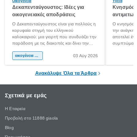
Οικογένεια
Υγεία
Δεκαπενταύγουστος: Ιδέες για
Κνησμός: 
οικογενειακές αποδράσεις
αντιμετωπ
Ο Δεκαπενταύγουστος είναι για πολλούς η
Ο κνησμός ε
κορυφαία στιγμή του ελληνικού
την ανάγκη 
καλοκαιριού: μια γιορτή που συνδυάζει την
αποτελεί έν
παράδοση με τις διακοπές και δίνει την
συμπτώματα
αφορμή για ταξίδια σε κάθε γωνιά της
άνθρωποι κά
03 Αύγ 2026
χώρας. Είτε πρόκειται για λίγες μέρες
οικογένεια & παιδί
πληροφορίες 
ξεγνοιασιάς είτε για μια σύντομη εξόρμηση.
καθώς μπορε
επιμένει για
Ανακάλυψε Όλα τα Άρθρα
Σχετικά με εμάς
Η Εταιρεία
Προβολή στο 11888 giaola
Blog