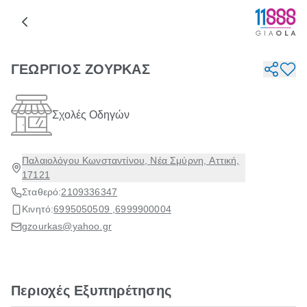
ΓΕΩΡΓΙΟΣ ΖΟΥΡΚΑΣ
Σχολές Οδηγών
Παλαιολόγου Κωνσταντίνου, Νέα Σμύρνη, Αττική,
17121
Σταθερό:
2109336347
Κινητό:
6995050509 ,
6999900004
gzourkas@yahoo.gr
Περιοχές Εξυπηρέτησης