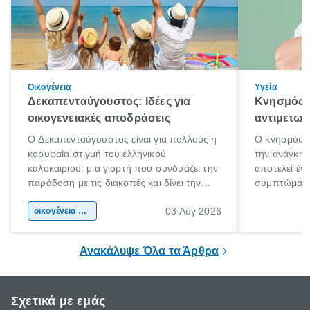
Οικογένεια
Υγεία
Δεκαπενταύγουστος: Ιδέες για
Κνησμός: 
οικογενειακές αποδράσεις
αντιμετωπ
Ο Δεκαπενταύγουστος είναι για πολλούς η
Ο κνησμός ε
κορυφαία στιγμή του ελληνικού
την ανάγκη 
καλοκαιριού: μια γιορτή που συνδυάζει την
αποτελεί έν
παράδοση με τις διακοπές και δίνει την
συμπτώματα
αφορμή για ταξίδια σε κάθε γωνιά της
άνθρωποι κά
03 Αύγ 2026
χώρας. Είτε πρόκειται για λίγες μέρες
οικογένεια & παιδί
πληροφορίες 
ξεγνοιασιάς είτε για μια σύντομη εξόρμηση.
καθώς μπορε
επιμένει για
Ανακάλυψε Όλα τα Άρθρα
Σχετικά με εμάς