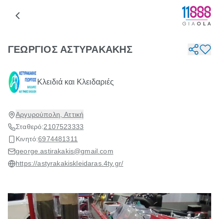
ΓΕΩΡΓΙΟΣ ΑΣΤΥΡΑΚΑΚΗΣ
Κλειδιά και Κλειδαριές
Αργυρούπολη, Αττική
Σταθερό:
2107523333
Κινητό:
6974481311
george.astirakakis@gmail.com
https://astyrakakiskleidaras.4ty.gr/