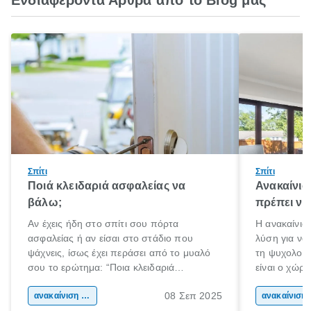
Ενδιαφέροντα Άρθρα από το Blog μας
Σπίτι
Σπίτι
Ποιά κλειδαριά ασφαλείας να
Ανακαίνισ
βάλω;
πρέπει να
Αν έχεις ήδη στο σπίτι σου πόρτα
Η ανακαίνιση
ασφαλείας ή αν είσαι στο στάδιο που
λύση για να
ψάχνεις, ίσως έχει περάσει από το μυαλό
τη ψυχολογί
σου το ερώτημα: “Ποια κλειδαριά
είναι ο χώρ
ασφαλείας να βάλω;” Ή ενδεχομένως
50% του χρό
08 Σεπ 2025
αναρωτιέσαι ακόμα αν η ήδη υπάρχουσα
ανακαίνιση σπιτιού
Επομένως, θ
ανακα