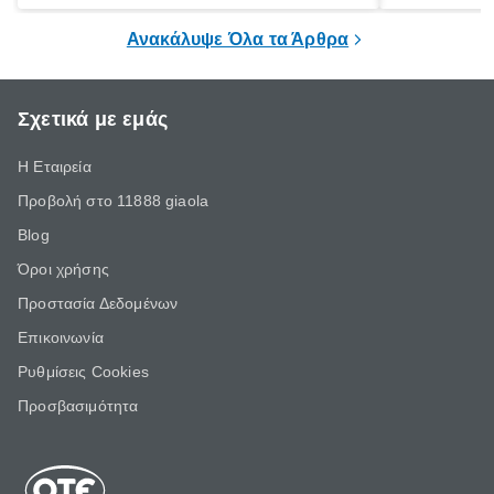
είναι η κατάλληλη και αρκετά ασφαλής.
που νιώθεις 
ξεκουράζει.
Ανακάλυψε Όλα τα Άρθρα
Σχετικά με εμάς
Η Εταιρεία
Προβολή στο 11888 giaola
Blog
Όροι χρήσης
Προστασία Δεδομένων
Επικοινωνία
Ρυθμίσεις Cookies
Προσβασιμότητα