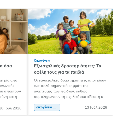
Οικογένεια
λα όσα
Εξωσχολικές δραστηριότητες: Τα
οφέλη τους για τα παιδιά
εί μία από
Οι εξωσχολικές δραστηριότητες αποτελούν
οινωνικής
ένα πολύ σημαντικό κομμάτι της
που αποκτούν
ανάπτυξης των παιδιών, καθώς
σύνη και η
συμπληρώνουν τη σχολική εκπαίδευση και
ιδιαίτερα
συμβάλλουν ουσιαστικά στη διαμόρφωση
13 Ιούλ 2026
κάθε
της προσωπικότητας, της κοινωνικότητας
οικογένεια & παιδί
20 Ιούλ 2026
ται από
και των δεξιοτήτων τους. Δεν είναι απλώς