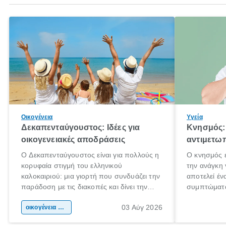
Οικογένεια
Υγεία
Δεκαπενταύγουστος: Ιδέες για
Κνησμός: 
οικογενειακές αποδράσεις
αντιμετωπ
Ο Δεκαπενταύγουστος είναι για πολλούς η
Ο κνησμός ε
κορυφαία στιγμή του ελληνικού
την ανάγκη 
καλοκαιριού: μια γιορτή που συνδυάζει την
αποτελεί έν
παράδοση με τις διακοπές και δίνει την
συμπτώματα
αφορμή για ταξίδια σε κάθε γωνιά της
άνθρωποι κά
03 Αύγ 2026
χώρας. Είτε πρόκειται για λίγες μέρες
οικογένεια & παιδί
πληροφορίες
ξεγνοιασιάς είτε για μια σύντομη εξόρμηση.
καθώς μπορε