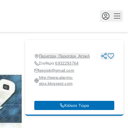
Κουμ
Περιστέρι, Περιστέρι, Αττική
Σταθερό:
6932293764
gegiok@gmail.com
http://www.alarms-
gtss.blogspot.com
Κάλεσε Τώρα