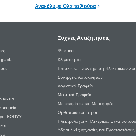
α μεγάλο χρονικό διάστημα.
αυξημένες ανάγκες και υποχρε
Ανακάλυψε Όλα τα Άρθρα
Συχνές Αναζητήσεις
ίες
Ψυκτικοί
giaola
Κλιματισμός
κούς
Επισκευές - Συντήρηση Ηλεκτρικών Συ
Συνεργεία Αυτοκινήτων
Λογιστικά Γραφεία
Μεσιτικά Γραφεία
ρμακεία
Μετακομίσεις και Μεταφορές
σοκομεία
Ορθοπαιδικοί Ιατροί
τροί ΕΟΠΥΥ
Ηλεκτρολόγοι - Ηλεκτρικές Εγκαταστάσε
κοί
Υδραυλικές εργασίες και Εγκαταστάσεις
θμό