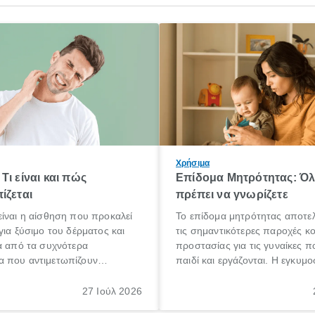
Χρήσιμα
Τι είναι και πώς
Επίδομα Μητρότητας: Ό
ίζεται
πρέπει να γνωρίζετε
ίναι η αίσθηση που προκαλεί
Το επίδομα μητρότητας αποτελ
για ξύσιμο του δέρματος και
τις σημαντικότερες παροχές κ
α από τα συχνότερα
προστασίας για τις γυναίκες 
 που αντιμετωπίζουν
παιδί και εργάζονται. Η εγκυμο
θε ηλικίας. Πολλοί αναζητούν
γέννηση ενός παιδιού είναι μια 
 για το «κνησμός τι είναι»,
σημαντική περίοδος στη ζωή 
27 Ιούλ 2026
ί να εμφανιστεί ξαφνικά ή να
οικογένειας, η οποία συνοδεύε