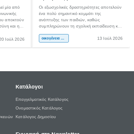
εί μία από
Οι εξωσχολικές δραστηριότητες αποτελούν
οινωνικής
ένα πολύ σημαντικό κομμάτι της
που αποκτούν
ανάπτυξης των παιδιών, καθώς
σύνη και η
συμπληρώνουν τη σχολική εκπαίδευση και
ιδιαίτερα
συμβάλλουν ουσιαστικά στη διαμόρφωση
13 Ιούλ 2026
κάθε
της προσωπικότητας, της κοινωνικότητας
οικογένεια & παιδί
20 Ιούλ 2026
ται από
και των δεξιοτήτων τους. Δεν είναι απλώς
ώσεις.
ένας τρόπος για να περνάει το παιδί τον
ελεύθερο χρόνο του.
Κατάλογοι
Επαγγελματικός Κατάλογος
Ονομαστικός Κατάλογος
σκευών
Κατάλογος Δημοσίου