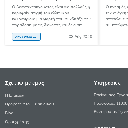
Ο Δεκαπενταύγουστος είναι για πολλούς η
Ο κνησμός ε
κορυφαία στιγμή του ελληνικού
την ανάγκη 
καλοκαιριού: μια γιορτή που συνδυάζει την
αποτελεί έν
παράδοση με τις διακοπές και δίνει την
συμπτώματα
αφορμή για ταξίδια σε κάθε γωνιά της
άνθρωποι κά
03 Αύγ 2026
χώρας. Είτε πρόκειται για λίγες μέρες
οικογένεια & παιδί
πληροφορίες
ξεγνοιασιάς είτε για μια σύντομη εξόρμηση.
καθώς μπορε
επιμένει γι
Σχετικά με εμάς
Υπηρεσίες
Επείγουσες Εργασ
Η Εταιρεία
Προσφορές 11888 
Προβολή στο 11888 giaola
Ραντεβού με Τεχνι
Blog
Όροι χρήσης