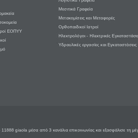
Λογιστικά Γραφεία
Μεσιτικά Γραφεία
ρμακεία
Μετακομίσεις και Μεταφορές
σοκομεία
Ορθοπαιδικοί Ιατροί
τροί ΕΟΠΥΥ
Ηλεκτρολόγοι - Ηλεκτρικές Εγκαταστάσε
κοί
Υδραυλικές εργασίες και Εγκαταστάσεις
θμό
11888 giaola μέσα από 3 κανάλια επικοινωνίας και εξασφάλισε τη μ