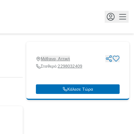
Κουμ
Μέθανα, Αττική
Σταθερό:
2298032409
Κάλεσε Τώρα