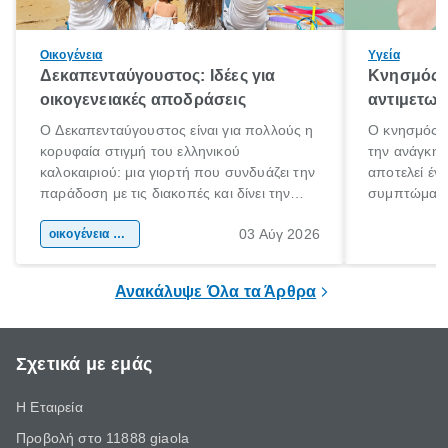
Οικογένεια
Υγεία
Δεκαπενταύγουστος: Ιδέες για
Κνησμός: 
οικογενειακές αποδράσεις
αντιμετωπ
Ο Δεκαπενταύγουστος είναι για πολλούς η
Ο κνησμός ε
κορυφαία στιγμή του ελληνικού
την ανάγκη 
καλοκαιριού: μια γιορτή που συνδυάζει την
αποτελεί έν
παράδοση με τις διακοπές και δίνει την
συμπτώματα
αφορμή για ταξίδια σε κάθε γωνιά της
άνθρωποι κά
03 Αύγ 2026
χώρας. Είτε πρόκειται για λίγες μέρες
οικογένεια & παιδί
πληροφορίες 
ξεγνοιασιάς είτε για μια σύντομη εξόρμηση.
καθώς μπορε
επιμένει για
Ανακάλυψε Όλα τα Άρθρα
Σχετικά με εμάς
Η Εταιρεία
Προβολή στο 11888 giaola