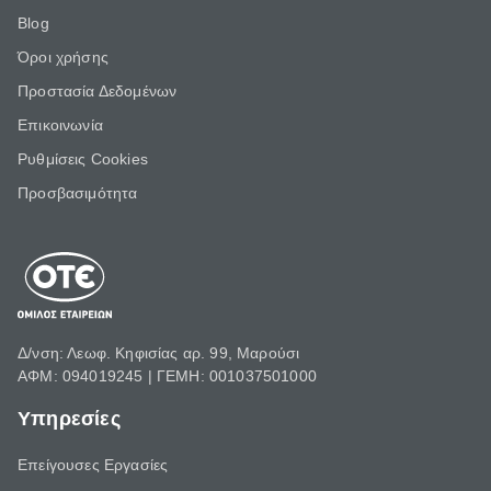
Blog
Όροι χρήσης
Προστασία Δεδομένων
Επικοινωνία
Ρυθμίσεις Cookies
Προσβασιμότητα
Δ/νση: Λεωφ. Κηφισίας αρ. 99, Μαρούσι
ΑΦΜ: 094019245 | ΓΕΜΗ: 001037501000
Υπηρεσίες
Επείγουσες Εργασίες