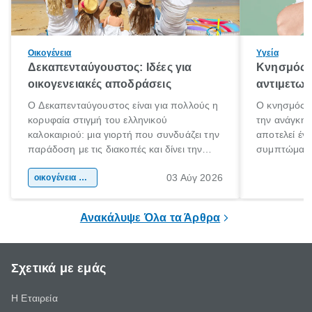
Οικογένεια
Υγεία
Δεκαπενταύγουστος: Ιδέες για
Κνησμός: 
οικογενειακές αποδράσεις
αντιμετωπ
Ο Δεκαπενταύγουστος είναι για πολλούς η
Ο κνησμός ε
κορυφαία στιγμή του ελληνικού
την ανάγκη 
καλοκαιριού: μια γιορτή που συνδυάζει την
αποτελεί έν
παράδοση με τις διακοπές και δίνει την
συμπτώματα
αφορμή για ταξίδια σε κάθε γωνιά της
άνθρωποι κά
03 Αύγ 2026
χώρας. Είτε πρόκειται για λίγες μέρες
οικογένεια & παιδί
πληροφορίες 
ξεγνοιασιάς είτε για μια σύντομη εξόρμηση.
καθώς μπορε
επιμένει για
Ανακάλυψε Όλα τα Άρθρα
Σχετικά με εμάς
Η Εταιρεία