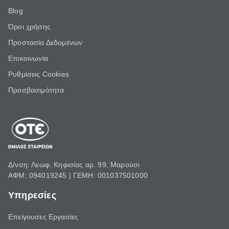
Blog
Όροι χρήσης
Προστασία Δεδομένων
Επικοινωνία
Ρυθμίσεις Cookies
Προσβασιμότητα
Δ/νση: Λεωφ. Κηφισίας αρ. 99, Μαρούσι
ΑΦΜ: 094019245 | ΓΕΜΗ: 001037501000
Υπηρεσίες
Επείγουσες Εργασίες