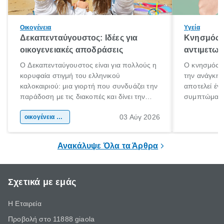
Οικογένεια
Υγεία
Δεκαπενταύγουστος: Ιδέες για
Κνησμός: 
οικογενειακές αποδράσεις
αντιμετωπ
Ο Δεκαπενταύγουστος είναι για πολλούς η
Ο κνησμός ε
κορυφαία στιγμή του ελληνικού
την ανάγκη 
καλοκαιριού: μια γιορτή που συνδυάζει την
αποτελεί έν
παράδοση με τις διακοπές και δίνει την
συμπτώματα
αφορμή για ταξίδια σε κάθε γωνιά της
άνθρωποι κά
03 Αύγ 2026
χώρας. Είτε πρόκειται για λίγες μέρες
οικογένεια & παιδί
πληροφορίες 
ξεγνοιασιάς είτε για μια σύντομη εξόρμηση.
καθώς μπορε
επιμένει για
Ανακάλυψε Όλα τα Άρθρα
Σχετικά με εμάς
Η Εταιρεία
Προβολή στο 11888 giaola