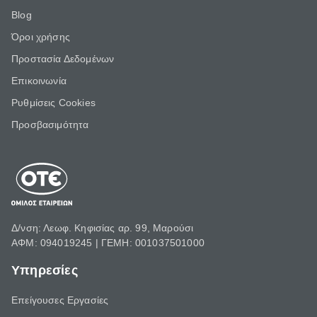
Blog
Όροι χρήσης
Προστασία Δεδομένων
Επικοινωνία
Ρυθμίσεις Cookies
Προσβασιμότητα
Δ/νση: Λεωφ. Κηφισίας αρ. 99, Μαρούσι
ΑΦΜ: 094019245 | ΓΕΜΗ: 001037501000
Υπηρεσίες
Επείγουσες Εργασίες