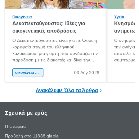
Οικογένεια
Υγεία
Δεκαπενταύγουστος: Ιδέες για
Κνησμός: 
οικογενειακές αποδράσεις
αντιμετωπ
Ο Δεκαπενταύγουστος είναι για πολλούς η
Ο κνησμός ε
κορυφαία στιγμή του ελληνικού
την ανάγκη 
καλοκαιριού: μια γιορτή που συνδυάζει την
αποτελεί έν
παράδοση με τις διακοπές και δίνει την
συμπτώματα
αφορμή για ταξίδια σε κάθε γωνιά της
άνθρωποι κά
03 Αύγ 2026
χώρας. Είτε πρόκειται για λίγες μέρες
οικογένεια & παιδί
πληροφορίες 
ξεγνοιασιάς είτε για μια σύντομη εξόρμηση.
καθώς μπορε
επιμένει για
Ανακάλυψε Όλα τα Άρθρα
Σχετικά με εμάς
Η Εταιρεία
Προβολή στο 11888 giaola