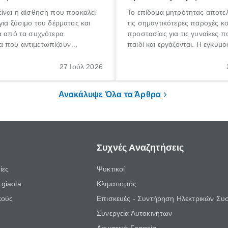
ίναι η αίσθηση που προκαλεί
Το επίδομα μητρότητας αποτελ
για ξύσιμο του δέρματος και
τις σημαντικότερες παροχές κ
α από τα συχνότερα
προστασίας για τις γυναίκες 
 που αντιμετωπίζουν
παιδί και εργάζονται. Η εγκυμο
θε ηλικίας. Πολλοί αναζητούν
γέννηση ενός παιδιού είναι μια 
 για το «κνησμός τι είναι»,
σημαντική περίοδος στη ζωή 
27 Ιούλ 2026
ί να εμφανιστεί ξαφνικά ή να
οικογένειας, η οποία συνοδεύε
α μεγάλο χρονικό διάστημα.
αυξημένες ανάγκες και υποχρε
Ανακάλυψε Όλα τα Άρθρα
Συχνές Αναζητήσεις
ίες
Ψυκτικοί
giaola
Κλιματισμός
κούς
Επισκευές - Συντήρηση Ηλεκτρικών Συ
Συνεργεία Αυτοκινήτων