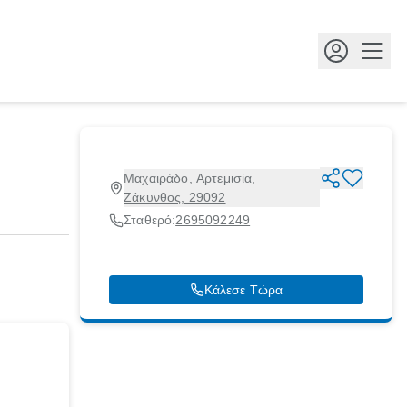
Κουμ
Μαχαιράδο, Αρτεμισία,
Ζάκυνθος, 29092
Σταθερό:
2695092249
Κάλεσε Τώρα