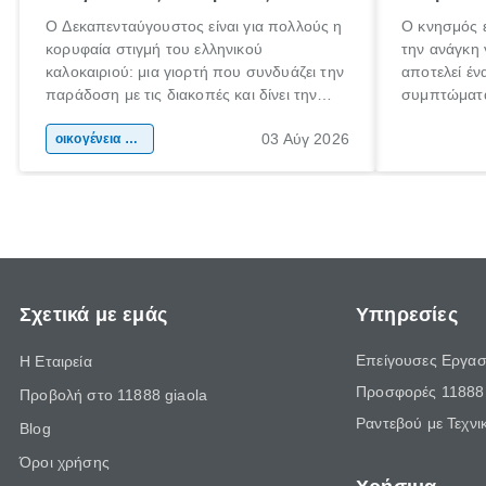
Ο Δεκαπενταύγουστος είναι για πολλούς η
Ο κνησμός ε
κορυφαία στιγμή του ελληνικού
την ανάγκη 
καλοκαιριού: μια γιορτή που συνδυάζει την
αποτελεί έν
παράδοση με τις διακοπές και δίνει την
συμπτώματα
αφορμή για ταξίδια σε κάθε γωνιά της
άνθρωποι κά
03 Αύγ 2026
χώρας. Είτε πρόκειται για λίγες μέρες
οικογένεια & παιδί
πληροφορίες
ξεγνοιασιάς είτε για μια σύντομη εξόρμηση.
καθώς μπορε
επιμένει γι
Σχετικά με εμάς
Υπηρεσίες
Επείγουσες Εργασ
Η Εταιρεία
Προσφορές 11888 
Προβολή στο 11888 giaola
Ραντεβού με Τεχνι
Blog
Όροι χρήσης