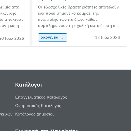
εί μία από
Οι εξωσχολικές δραστηριότητες αποτελούν
οινωνικής
ένα πολύ σημαντικό κομμάτι της
που αποκτούν
ανάπτυξης των παιδιών, καθώς
σύνη και η
συμπληρώνουν τη σχολική εκπαίδευση και
ιδιαίτερα
συμβάλλουν ουσιαστικά στη διαμόρφωση
13 Ιούλ 2026
κάθε
της προσωπικότητας, της κοινωνικότητας
οικογένεια & παιδί
20 Ιούλ 2026
ται από
και των δεξιοτήτων τους. Δεν είναι απλώς
ώσεις.
ένας τρόπος για να περνάει το παιδί τον
ελεύθερο χρόνο του.
Κατάλογοι
Επαγγελματικός Κατάλογος
Ονομαστικός Κατάλογος
σκευών
Κατάλογος Δημοσίου