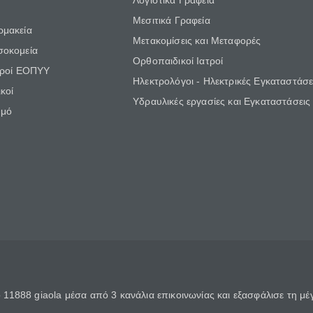
Λογιστικά Γραφεία
Μεσιτικά Γραφεία
ρμακεία
Μετακομίσεις και Μεταφορές
σοκομεία
Ορθοπαιδικοί Ιατροί
τροί ΕΟΠΥΥ
Ηλεκτρολόγοι - Ηλεκτρικές Εγκαταστάσε
κοί
Υδραυλικές εργασίες και Εγκαταστάσεις
θμό
11888 giaola μέσα από 3 κανάλια επικοινωνίας και εξασφάλισε τη μ