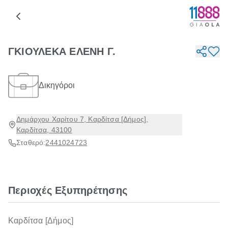
ΓΚΙΟΥΛΕΚΑ ΕΛΕΝΗ Γ.
Δικηγόροι
Δημάρχου Χαρίτου 7, Καρδίτσα [Δήμος],
Καρδίτσα, 43100
Σταθερό:
2441024723
Περιοχές Εξυπηρέτησης
Καρδίτσα [Δήμος]