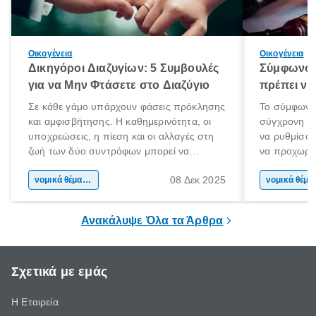
Οικογένεια
Οικογένεια
Δικηγόροι Διαζυγίων: 5 Συμβουλές
Σύμφωνο 
για να Μην Φτάσετε στο Διαζύγιο
πρέπει να 
Σε κάθε γάμο υπάρχουν φάσεις πρόκλησης
Το σύμφωνο
και αμφισβήτησης. Η καθημερινότητα, οι
σύγχρονη επ
υποχρεώσεις, η πίεση και οι αλλαγές στη
να ρυθμίσου
ζωή των δύο συντρόφων μπορεί να
να προχωρή
οδηγήσουν σε απόσταση και σύγκρουση.
να υπογράψ
08 Δεκ 2025
Όταν οι διαφωνίες πληθαίνουν και η
νομικά θέματα & συμβουλές
θέλεις απλώς
νομικά 
επικοινωνία καταρρέει, πολλοί σκέφτονται
δυνατότητες 
τη λύση του διαζυγίου.
οδηγός είναι
Ανακάλυψε Όλα τα Άρθρα
Σχετικά με εμάς
Η Εταιρεία