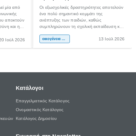
εί μία από
Οι εξωσχολικές δραστηριότητες αποτελούν
οινωνικής
ένα πολύ σημαντικό κομμάτι της
που αποκτούν
ανάπτυξης των παιδιών, καθώς
σύνη και η
συμπληρώνουν τη σχολική εκπαίδευση και
ιδιαίτερα
συμβάλλουν ουσιαστικά στη διαμόρφωση
13 Ιούλ 2026
κάθε
της προσωπικότητας, της κοινωνικότητας
οικογένεια & παιδί
20 Ιούλ 2026
ται από
και των δεξιοτήτων τους. Δεν είναι απλώς
ώσεις.
ένας τρόπος για να περνάει το παιδί τον
ελεύθερο χρόνο του.
Κατάλογοι
Επαγγελματικός Κατάλογος
Ονομαστικός Κατάλογος
σκευών
Κατάλογος Δημοσίου