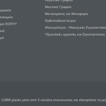
Λογιστικά Γραφεία
Μεσιτικά Γραφεία
ρμακεία
Μετακομίσεις και Μεταφορές
σοκομεία
Ορθοπαιδικοί Ιατροί
τροί ΕΟΠΥΥ
Ηλεκτρολόγοι - Ηλεκτρικές Εγκαταστάσε
κοί
Υδραυλικές εργασίες και Εγκαταστάσεις
θμό
11888 giaola μέσα από 3 κανάλια επικοινωνίας και εξασφάλισε τη μ