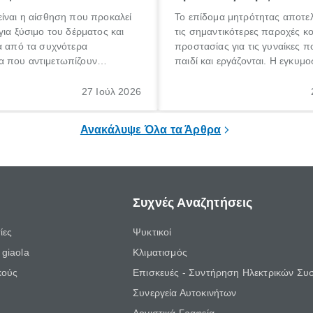
ίναι η αίσθηση που προκαλεί
Το επίδομα μητρότητας αποτελ
για ξύσιμο του δέρματος και
τις σημαντικότερες παροχές κ
α από τα συχνότερα
προστασίας για τις γυναίκες 
 που αντιμετωπίζουν
παιδί και εργάζονται. Η εγκυμο
θε ηλικίας. Πολλοί αναζητούν
γέννηση ενός παιδιού είναι μια 
 για το «κνησμός τι είναι»,
σημαντική περίοδος στη ζωή 
27 Ιούλ 2026
ί να εμφανιστεί ξαφνικά ή να
οικογένειας, η οποία συνοδεύε
α μεγάλο χρονικό διάστημα.
αυξημένες ανάγκες και υποχρε
Ανακάλυψε Όλα τα Άρθρα
Συχνές Αναζητήσεις
ίες
Ψυκτικοί
giaola
Κλιματισμός
κούς
Επισκευές - Συντήρηση Ηλεκτρικών Συ
Συνεργεία Αυτοκινήτων