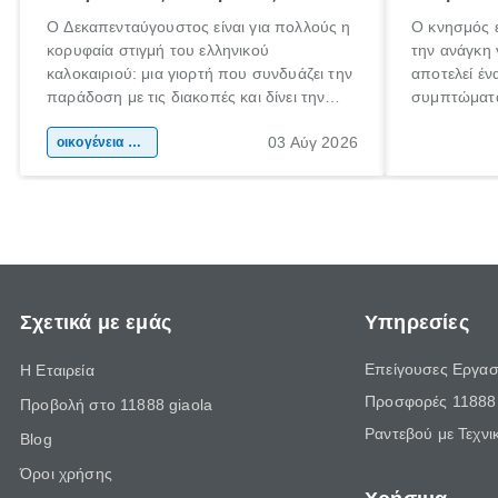
Ο Δεκαπενταύγουστος είναι για πολλούς η
Ο κνησμός ε
κορυφαία στιγμή του ελληνικού
την ανάγκη 
καλοκαιριού: μια γιορτή που συνδυάζει την
αποτελεί έν
παράδοση με τις διακοπές και δίνει την
συμπτώματα
αφορμή για ταξίδια σε κάθε γωνιά της
άνθρωποι κά
03 Αύγ 2026
χώρας. Είτε πρόκειται για λίγες μέρες
οικογένεια & παιδί
πληροφορίες
ξεγνοιασιάς είτε για μια σύντομη εξόρμηση.
καθώς μπορε
επιμένει γι
Σχετικά με εμάς
Υπηρεσίες
Επείγουσες Εργασ
Η Εταιρεία
Προσφορές 11888 
Προβολή στο 11888 giaola
Ραντεβού με Τεχνι
Blog
Όροι χρήσης