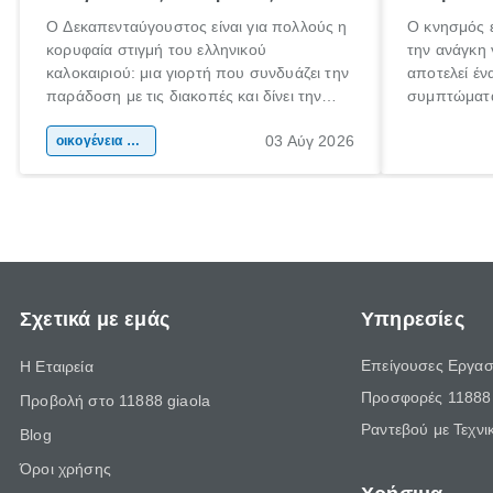
Ο Δεκαπενταύγουστος είναι για πολλούς η
Ο κνησμός ε
κορυφαία στιγμή του ελληνικού
την ανάγκη 
καλοκαιριού: μια γιορτή που συνδυάζει την
αποτελεί έν
παράδοση με τις διακοπές και δίνει την
συμπτώματα
αφορμή για ταξίδια σε κάθε γωνιά της
άνθρωποι κά
03 Αύγ 2026
χώρας. Είτε πρόκειται για λίγες μέρες
οικογένεια & παιδί
πληροφορίες
ξεγνοιασιάς είτε για μια σύντομη εξόρμηση.
καθώς μπορε
επιμένει γι
Σχετικά με εμάς
Υπηρεσίες
Επείγουσες Εργασ
Η Εταιρεία
Προσφορές 11888 
Προβολή στο 11888 giaola
Ραντεβού με Τεχνι
Blog
Όροι χρήσης