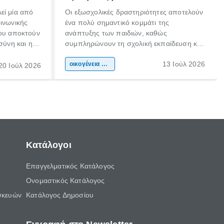
εί μία από
Οι εξωσχολικές δραστηριότητες αποτελούν
οινωνικής
ένα πολύ σημαντικό κομμάτι της
που αποκτούν
ανάπτυξης των παιδιών, καθώς
σύνη και η
συμπληρώνουν τη σχολική εκπαίδευση και
ιδιαίτερα
συμβάλλουν ουσιαστικά στη διαμόρφωση
13 Ιούλ 2026
κάθε
της προσωπικότητας, της κοινωνικότητας
οικογένεια & παιδί
20 Ιούλ 2026
ται από
και των δεξιοτήτων τους. Δεν είναι απλώς
ώσεις.
ένας τρόπος για να περνάει το παιδί τον
ελεύθερο χρόνο του.
Κατάλογοι
Επαγγελματικός Κατάλογος
Ονομαστικός Κατάλογος
σκευών
Κατάλογος Δημοσίου