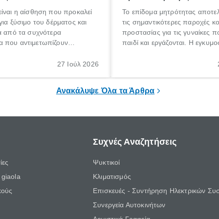
ίναι η αίσθηση που προκαλεί
Το επίδομα μητρότητας αποτελ
για ξύσιμο του δέρματος και
τις σημαντικότερες παροχές κ
α από τα συχνότερα
προστασίας για τις γυναίκες 
 που αντιμετωπίζουν
παιδί και εργάζονται. Η εγκυμο
θε ηλικίας. Πολλοί αναζητούν
γέννηση ενός παιδιού είναι μια 
 για το «κνησμός τι είναι»,
σημαντική περίοδος στη ζωή 
27 Ιούλ 2026
ί να εμφανιστεί ξαφνικά ή να
οικογένειας, η οποία συνοδεύε
α μεγάλο χρονικό διάστημα.
αυξημένες ανάγκες και υποχρε
Ανακάλυψε Όλα τα Άρθρα
Συχνές Αναζητήσεις
ίες
Ψυκτικοί
giaola
Κλιματισμός
κούς
Επισκευές - Συντήρηση Ηλεκτρικών Συ
Συνεργεία Αυτοκινήτων