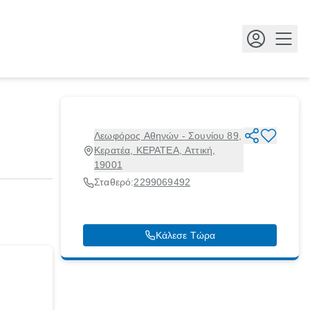
Κουμ
Λεωφόρος Αθηνών - Σουνίου 89,
Κερατέα, ΚΕΡΑΤΕΑ, Αττική,
19001
Σταθερό:
2299069492
Κάλεσε Τώρα