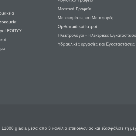
Λογιστικά Γραφεία
Μεσιτικά Γραφεία
ρμακεία
Μετακομίσεις και Μεταφορές
σοκομεία
Ορθοπαιδικοί Ιατροί
τροί ΕΟΠΥΥ
Ηλεκτρολόγοι - Ηλεκτρικές Εγκαταστάσε
κοί
Υδραυλικές εργασίες και Εγκαταστάσεις
θμό
11888 giaola μέσα από 3 κανάλια επικοινωνίας και εξασφάλισε τη μ