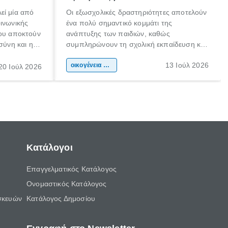
εί μία από
Οι εξωσχολικές δραστηριότητες αποτελούν
οινωνικής
ένα πολύ σημαντικό κομμάτι της
που αποκτούν
ανάπτυξης των παιδιών, καθώς
σύνη και η
συμπληρώνουν τη σχολική εκπαίδευση και
ιδιαίτερα
συμβάλλουν ουσιαστικά στη διαμόρφωση
13 Ιούλ 2026
κάθε
της προσωπικότητας, της κοινωνικότητας
οικογένεια & παιδί
20 Ιούλ 2026
ται από
και των δεξιοτήτων τους. Δεν είναι απλώς
ώσεις.
ένας τρόπος για να περνάει το παιδί τον
ελεύθερο χρόνο του.
Κατάλογοι
Επαγγελματικός Κατάλογος
Ονομαστικός Κατάλογος
σκευών
Κατάλογος Δημοσίου