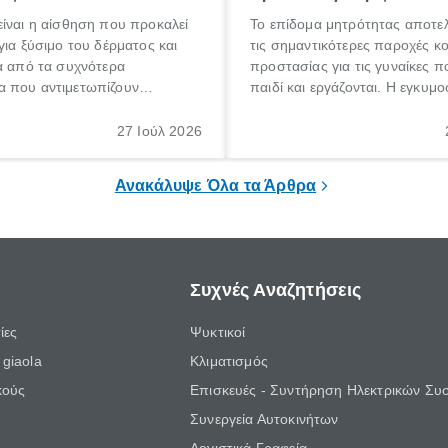
ίναι η αίσθηση που προκαλεί
Το επίδομα μητρότητας αποτελ
για ξύσιμο του δέρματος και
τις σημαντικότερες παροχές κ
α από τα συχνότερα
προστασίας για τις γυναίκες 
 που αντιμετωπίζουν
παιδί και εργάζονται. Η εγκυμο
θε ηλικίας. Πολλοί αναζητούν
γέννηση ενός παιδιού είναι μια 
 για το «κνησμός τι είναι»,
σημαντική περίοδος στη ζωή 
27 Ιούλ 2026
ί να εμφανιστεί ξαφνικά ή να
οικογένειας, η οποία συνοδεύε
α μεγάλο χρονικό διάστημα.
αυξημένες ανάγκες και υποχρε
Ανακάλυψε Όλα τα Άρθρα
Συχνές Αναζητήσεις
ίες
Ψυκτικοί
giaola
Κλιματισμός
κούς
Επισκευές - Συντήρηση Ηλεκτρικών Συ
Συνεργεία Αυτοκινήτων