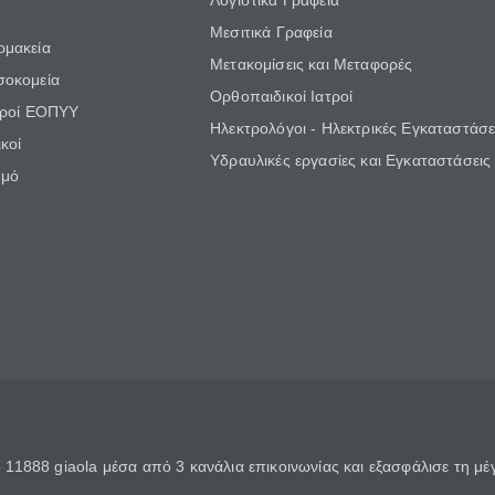
Λογιστικά Γραφεία
Μεσιτικά Γραφεία
ρμακεία
Μετακομίσεις και Μεταφορές
σοκομεία
Ορθοπαιδικοί Ιατροί
τροί ΕΟΠΥΥ
Ηλεκτρολόγοι - Ηλεκτρικές Εγκαταστάσε
κοί
Υδραυλικές εργασίες και Εγκαταστάσεις
θμό
11888 giaola μέσα από 3 κανάλια επικοινωνίας και εξασφάλισε τη μ