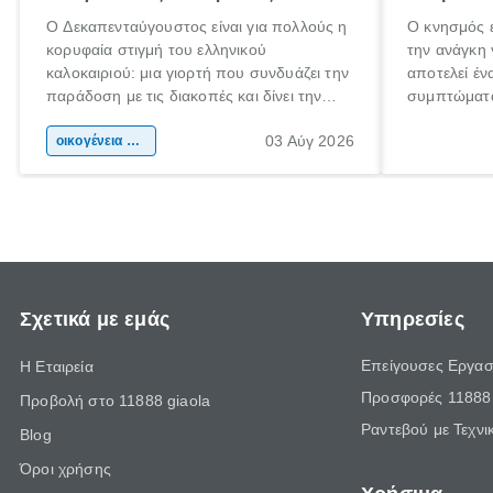
Ο Δεκαπενταύγουστος είναι για πολλούς η
Ο κνησμός ε
κορυφαία στιγμή του ελληνικού
την ανάγκη 
καλοκαιριού: μια γιορτή που συνδυάζει την
αποτελεί έν
παράδοση με τις διακοπές και δίνει την
συμπτώματα
αφορμή για ταξίδια σε κάθε γωνιά της
άνθρωποι κά
03 Αύγ 2026
χώρας. Είτε πρόκειται για λίγες μέρες
οικογένεια & παιδί
πληροφορίες
ξεγνοιασιάς είτε για μια σύντομη εξόρμηση.
καθώς μπορε
επιμένει γι
Σχετικά με εμάς
Υπηρεσίες
Επείγουσες Εργασ
Η Εταιρεία
Προσφορές 11888 
Προβολή στο 11888 giaola
Ραντεβού με Τεχνι
Blog
Όροι χρήσης