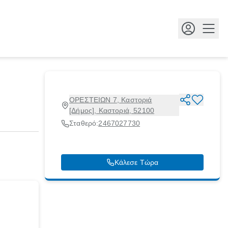
Κουμ
ΟΡΕΣΤΕΙΩΝ 7, Καστοριά
[Δήμος], Καστοριά, 52100
Σταθερό:
2467027730
Κάλεσε Τώρα