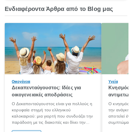
Ενδιαφέροντα Άρθρα από το Blog μας
Οικογένεια
Υγεία
Δεκαπενταύγουστος: Ιδέες για
Κνησμός: 
οικογενειακές αποδράσεις
αντιμετωπ
Ο Δεκαπενταύγουστος είναι για πολλούς η
Ο κνησμός ε
κορυφαία στιγμή του ελληνικού
την ανάγκη 
καλοκαιριού: μια γιορτή που συνδυάζει την
αποτελεί έν
παράδοση με τις διακοπές και δίνει την
συμπτώματα
αφορμή για ταξίδια σε κάθε γωνιά της
άνθρωποι κά