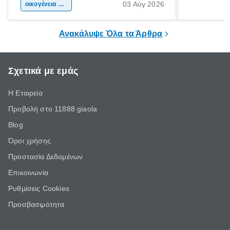
03 Αύγ 2026
χώρας. Είτε πρόκειται για λίγες μέρες
οικογένεια & παιδί
πληροφορίες 
ξεγνοιασιάς είτε για μια σύντομη εξόρμηση.
καθώς μπορε
επιμένει για
Ανακάλυψε Όλα τα Άρθρα
Σχετικά με εμάς
Η Εταιρεία
Προβολή στο 11888 giaola
Blog
Όροι χρήσης
Προστασία Δεδομένων
Επικοινωνία
Ρυθμίσεις Cookies
Προσβασιμότητα