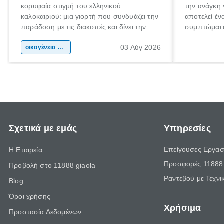
κορυφαία στιγμή του ελληνικού
την ανάγκη 
καλοκαιριού: μια γιορτή που συνδυάζει την
αποτελεί έν
παράδοση με τις διακοπές και δίνει την
συμπτώματα
αφορμή για ταξίδια σε κάθε γωνιά της
άνθρωποι κά
03 Αύγ 2026
χώρας. Είτε πρόκειται για λίγες μέρες
οικογένεια & παιδί
πληροφορίες
ξεγνοιασιάς είτε για μια σύντομη εξόρμηση.
καθώς μπορε
επιμένει γι
Σχετικά με εμάς
Υπηρεσίες
Επείγουσες Εργασ
Η Εταιρεία
Προσφορές 11888 
Προβολή στο 11888 giaola
Ραντεβού με Τεχνι
Blog
Όροι χρήσης
Χρήσιμα
Προστασία Δεδομένων