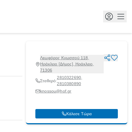
Κουμ
Λεωφόρος Κνωσσού 118,
Ηράκλειο [Δήμος], Ηράκλειο,
71306
2810322690
,
Σταθερό:
2810380890
knossou@hof.gr
Κάλεσε Τώρα