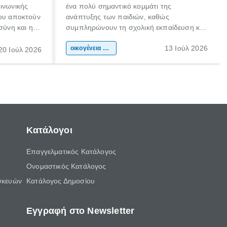
οινωνικής
ένα πολύ σημαντικό κομμάτι της
που αποκτούν
ανάπτυξης των παιδιών, καθώς
σύνη και η
συμπληρώνουν τη σχολική εκπαίδευση και
ιδιαίτερα
συμβάλλουν ουσιαστικά στη διαμόρφωση
13 Ιούλ 2026
κάθε
της προσωπικότητας, της κοινωνικότητας
οικογένεια & παιδί
20 Ιούλ 2026
ται από
και των δεξιοτήτων τους. Δεν είναι απλώς
ώσεις.
ένας τρόπος για να περνάει το παιδί τον
ελεύθερο χρόνο του.
Κατάλογοι
Επαγγελματικός Κατάλογος
Ονομαστικός Κατάλογος
σκευών
Κατάλογος Δημοσίου
Εγγραφή στο Newsletter