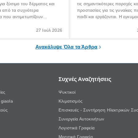
για ξύσιμο του δέρματος και
τις σημαντικότερες παροχές κ
α από τα συχνότερα
προστασίας για τις γυναίκες 
 που αντιμετωπίζουν
παιδί και εργάζονται. Η εγκυμο
θε ηλικίας. Πολλοί αναζητούν
γέννηση ενός παιδιού είναι μια 
 για το «κνησμός τι είναι»,
σημαντική περίοδος στη ζωή 
27 Ιούλ 2026
ί να εμφανιστεί ξαφνικά ή να
οικογένειας, η οποία συνοδεύε
α μεγάλο χρονικό διάστημα.
αυξημένες ανάγκες και υποχρε
Ανακάλυψε Όλα τα Άρθρα
Συχνές Αναζητήσεις
ίες
Ψυκτικοί
giaola
Κλιματισμός
κούς
Επισκευές - Συντήρηση Ηλεκτρικών Συ
Συνεργεία Αυτοκινήτων
Λογιστικά Γραφεία
Μεσιτικά Γραφεία