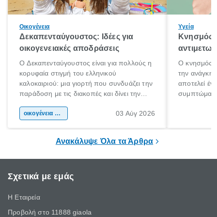
Οικογένεια
Υγεία
Δεκαπενταύγουστος: Ιδέες για
Κνησμός: 
οικογενειακές αποδράσεις
αντιμετωπ
Ο Δεκαπενταύγουστος είναι για πολλούς η
Ο κνησμός ε
κορυφαία στιγμή του ελληνικού
την ανάγκη 
καλοκαιριού: μια γιορτή που συνδυάζει την
αποτελεί έν
παράδοση με τις διακοπές και δίνει την
συμπτώματα
αφορμή για ταξίδια σε κάθε γωνιά της
άνθρωποι κά
03 Αύγ 2026
χώρας. Είτε πρόκειται για λίγες μέρες
οικογένεια & παιδί
πληροφορίες 
ξεγνοιασιάς είτε για μια σύντομη εξόρμηση.
καθώς μπορε
επιμένει για
Ανακάλυψε Όλα τα Άρθρα
Σχετικά με εμάς
Η Εταιρεία
Προβολή στο 11888 giaola