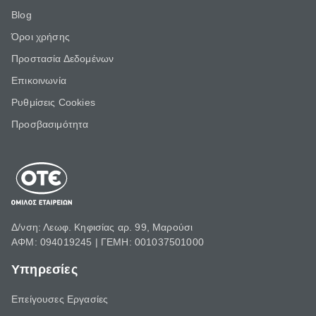
Blog
Όροι χρήσης
Προστασία Δεδομένων
Επικοινωνία
Ρυθμίσεις Cookies
Προσβασιμότητα
Δ/νση: Λεωφ. Κηφισίας αρ. 99, Μαρούσι
ΑΦΜ: 094019245 | ΓΕΜΗ: 001037501000
Υπηρεσίες
Επείγουσες Εργασίες