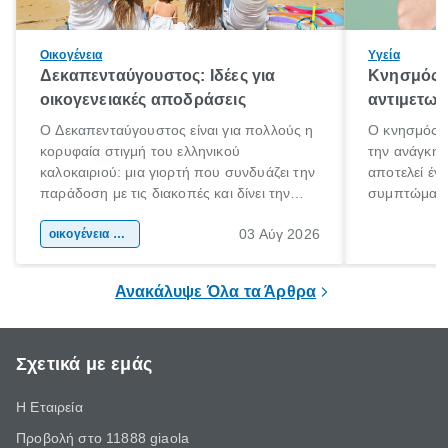
Οικογένεια
Υγεία
Δεκαπενταύγουστος: Ιδέες για
Κνησμός: 
οικογενειακές αποδράσεις
αντιμετωπ
Ο Δεκαπενταύγουστος είναι για πολλούς η
Ο κνησμός ε
κορυφαία στιγμή του ελληνικού
την ανάγκη 
καλοκαιριού: μια γιορτή που συνδυάζει την
αποτελεί έν
παράδοση με τις διακοπές και δίνει την
συμπτώματα
αφορμή για ταξίδια σε κάθε γωνιά της
άνθρωποι κά
03 Αύγ 2026
χώρας. Είτε πρόκειται για λίγες μέρες
οικογένεια & παιδί
πληροφορίες 
ξεγνοιασιάς είτε για μια σύντομη εξόρμηση.
καθώς μπορε
επιμένει για
Ανακάλυψε Όλα τα Άρθρα
Σχετικά με εμάς
Η Εταιρεία
Προβολή στο 11888 giaola