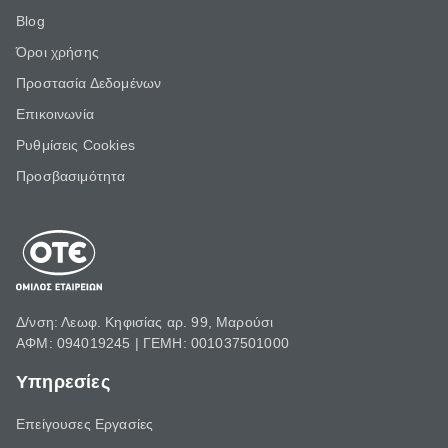
Blog
Όροι χρήσης
Προστασία Δεδομένων
Επικοινωνία
Ρυθμίσεις Cookies
Προσβασιμότητα
Δ/νση: Λεωφ. Κηφισίας αρ. 99, Μαρούσι
ΑΦΜ: 094019245 | ΓΕΜΗ: 001037501000
Υπηρεσίες
Επείγουσες Εργασίες