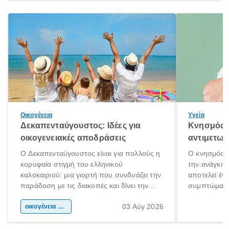
Οικογένεια
Υγεία
Δεκαπενταύγουστος: Ιδέες για
Κνησμός: 
οικογενειακές αποδράσεις
αντιμετωπ
Ο Δεκαπενταύγουστος είναι για πολλούς η
Ο κνησμός ε
κορυφαία στιγμή του ελληνικού
την ανάγκη 
καλοκαιριού: μια γιορτή που συνδυάζει την
αποτελεί έν
παράδοση με τις διακοπές και δίνει την
συμπτώματα
αφορμή για ταξίδια σε κάθε γωνιά της
άνθρωποι κά
03 Αύγ 2026
χώρας. Είτε πρόκειται για λίγες μέρες
οικογένεια & παιδί
πληροφορίες 
ξεγνοιασιάς είτε για μια σύντομη εξόρμηση.
καθώς μπορε
επιμένει για