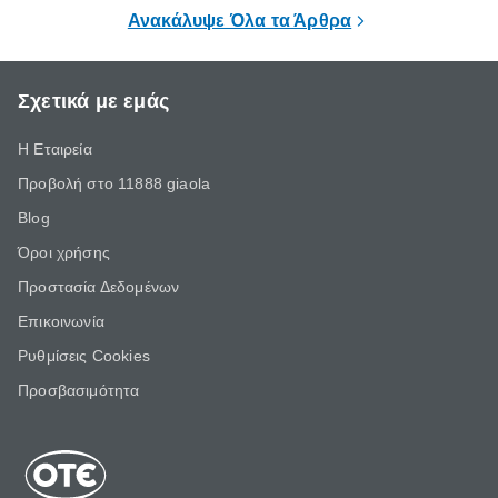
χρειάζονται συγκεκριμένη ποσότητα νερού
το ξύλο χρη
Ανακάλυψε Όλα τα Άρθρα
και μάλιστα, είναι καλό να την λαμβάνουν
τα μήκη και
ίδια ώρα κάθε φορά.
Σχετικά με εμάς
Η Εταιρεία
Προβολή στο 11888 giaola
Blog
Όροι χρήσης
Προστασία Δεδομένων
Επικοινωνία
Ρυθμίσεις Cookies
Προσβασιμότητα