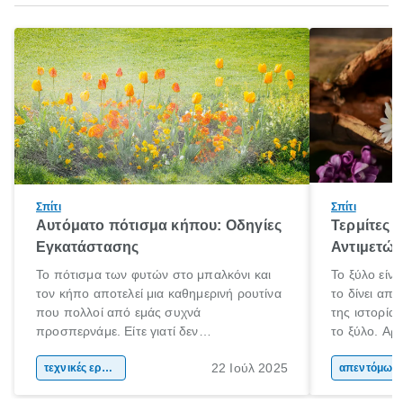
Σπίτι
Σπίτι
Αυτόματο πότισμα κήπου: Οδηγίες
Τερμίτες κ
Εγκατάστασης
Αντιμετώ
Το πότισμα των φυτών στο μπαλκόνι και
Το ξύλο είνα
τον κήπο αποτελεί μια καθημερινή ρουτίνα
το δίνει απ
που πολλοί από εμάς συχνά
της ιστορία
προσπερνάμε. Είτε γιατί δεν
το ξύλο. Αρχ
προλαβαίνουμε, είτε γιατί την ξεχνάμε.
το και αργότ
22 Ιούλ 2025
Αυτό ωστόσο, έχει πολύ αρνητικές
τεχνικές εργασίες
και εργαλεί
απεντόμωσ
επιπτώσεις για τα φυτά μας. Τα οποία
καθημερινότ