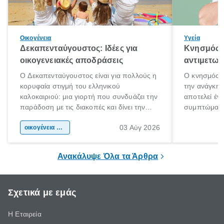
Οικογένεια
Υγεία
Δεκαπενταύγουστος: Ιδέες για
Κνησμός: 
οικογενειακές αποδράσεις
αντιμετωπ
Ο Δεκαπενταύγουστος είναι για πολλούς η
Ο κνησμός ε
κορυφαία στιγμή του ελληνικού
την ανάγκη 
καλοκαιριού: μια γιορτή που συνδυάζει την
αποτελεί έν
παράδοση με τις διακοπές και δίνει την
συμπτώματα
αφορμή για ταξίδια σε κάθε γωνιά της
άνθρωποι κά
03 Αύγ 2026
χώρας. Είτε πρόκειται για λίγες μέρες
οικογένεια & παιδί
πληροφορίες 
ξεγνοιασιάς είτε για μια σύντομη εξόρμηση.
καθώς μπορε
επιμένει για
Ανακάλυψε Όλα τα Άρθρα
Σχετικά με εμάς
Η Εταιρεία