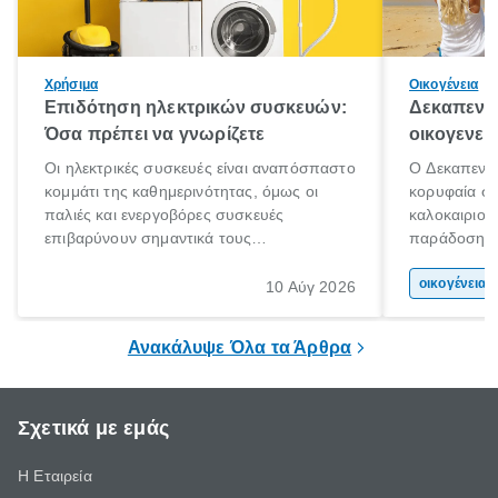
Χρήσιμα
Οικογένεια
Επιδότηση ηλεκτρικών συσκευών:
Δεκαπεντα
Όσα πρέπει να γνωρίζετε
οικογενει
Οι ηλεκτρικές συσκευές είναι αναπόσπαστο
Ο Δεκαπεντα
κομμάτι της καθημερινότητας, όμως οι
κορυφαία στ
παλιές και ενεργοβόρες συσκευές
καλοκαιριού
επιβαρύνουν σημαντικά τους
παράδοση με 
λογαριασμούς ρεύματος και το περιβάλλον.
αφορμή για 
Εδώ ακριβώς έρχεται να βοηθήσει η
χώρας. Είτε 
οικογένεια 
10 Αύγ 2026
επιδότηση ηλεκτρικών συσκευών, δηλαδή
ξεγνοιασιάς 
προγράμματα οικονομικής ενίσχυσης που
Ανακάλυψε Όλα τα Άρθρα
καλύπτουν μέρος του κόστους
αντικατάστασης.
Σχετικά με εμάς
Η Εταιρεία