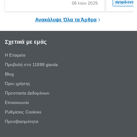
πολιτών, πο
αγορά-ενοικίαση α
06 Ιούν 2025
επιλέξουν τ
μοτοσικλέτα
Ανακάλυψε Όλα τα Άρθρα
οικονομική 
Σχετικά με εμάς
Η Εταιρεία
Προβολή στο 11888 giaola
Blog
Όροι χρήσης
Προστασία Δεδομένων
Επικοινωνία
Ρυθμίσεις Cookies
Προσβασιμότητα