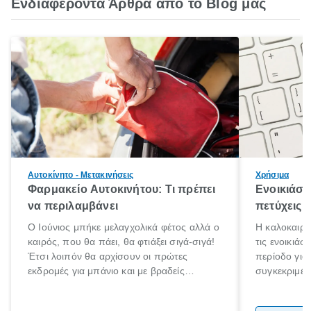
Ενδιαφέροντα Άρθρα από το Blog μας
Αυτοκίνητο - Μετακινήσεις
Χρήσιμα
Φαρμακείο Αυτοκινήτου: Τι πρέπει
Ενοικιάσε
να περιλαμβάνει
πετύχεις
Ο Ιούνιος μπήκε μελαγχολικά φέτος αλλά ο
Η καλοκαιριν
καιρός, που θα πάει, θα φτιάξει σιγά-σιγά!
τις ενοικιάσ
Έτσι λοιπόν θα αρχίσουν οι πρώτες
περίοδο για
εκδρομές για μπάνιο και με βραδείς
συγκεκριμένω
ρυθμούς θα αρχίσουμε κάποιοι να
καλοκαιρινέ
πηγαίνουμε για διακοπές!
αποτέλεσμα 