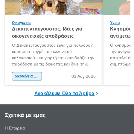
Οικογένεια
Υγεία
Δεκαπενταύγουστος: Ιδέες για
Κνησμός: 
οικογενειακές αποδράσεις
αντιμετωπ
Ο Δεκαπενταύγουστος είναι για πολλούς η
Ο κνησμός ε
κορυφαία στιγμή του ελληνικού
την ανάγκη 
καλοκαιριού: μια γιορτή που συνδυάζει την
αποτελεί έν
παράδοση με τις διακοπές και δίνει την
συμπτώματα
αφορμή για ταξίδια σε κάθε γωνιά της
άνθρωποι κά
03 Αύγ 2026
χώρας. Είτε πρόκειται για λίγες μέρες
οικογένεια & παιδί
πληροφορίες 
ξεγνοιασιάς είτε για μια σύντομη εξόρμηση.
καθώς μπορε
επιμένει για
Ανακάλυψε Όλα τα Άρθρα
Σχετικά με εμάς
Η Εταιρεία