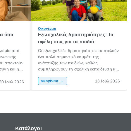
Οικογένεια
λα όσα
Εξωσχολικές δραστηριότητες: Τα
οφέλη τους για τα παιδιά
εί μία από
Οι εξωσχολικές δραστηριότητες αποτελούν
οινωνικής
ένα πολύ σημαντικό κομμάτι της
που αποκτούν
ανάπτυξης των παιδιών, καθώς
σύνη και η
συμπληρώνουν τη σχολική εκπαίδευση και
ιδιαίτερα
συμβάλλουν ουσιαστικά στη διαμόρφωση
13 Ιούλ 2026
κάθε
της προσωπικότητας, της κοινωνικότητας
οικογένεια & παιδί
20 Ιούλ 2026
ται από
και των δεξιοτήτων τους. Δεν είναι απλώς
ώσεις.
ένας τρόπος για να περνάει το παιδί τον
ελεύθερο χρόνο του.
Κατάλογοι