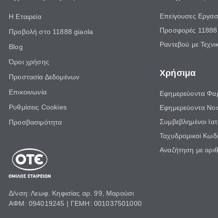
Επείγουσες Εργασ
Η Εταιρεία
Προσφορές 11888 
Προβολή στο 11888 giaola
Ραντεβού με Τεχνι
Blog
Όροι χρήσης
Χρήσιμα
Προστασία Δεδομένων
Επικοινωνία
Εφημερεύοντα Φα
Ρυθμίσεις Cookies
Εφημερεύοντα Νο
Συμβεβλημένοι Ια
Προσβασιμότητα
Ταχυδρομικοί Κωδι
Αναζήτηση με αρι
Δ/νση: Λεωφ. Κηφισίας αρ. 99, Μαρούσι
ΑΦΜ: 094019245 | ΓΕΜΗ: 001037501000