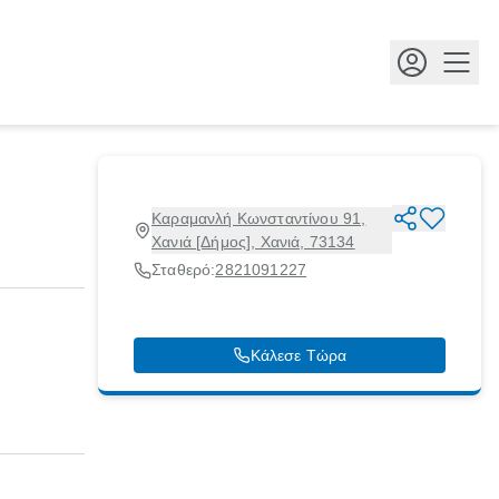
Κουμ
Καραμανλή Κωνσταντίνου 91,
Χανιά [Δήμος], Χανιά, 73134
Σταθερό:
2821091227
Κάλεσε Τώρα