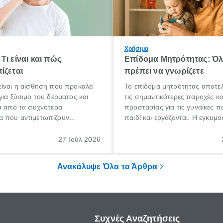
Χρήσιμα
Τι είναι και πώς
Επίδομα Μητρότητας: Ό
ίζεται
πρέπει να γνωρίζετε
ίναι η αίσθηση που προκαλεί
Το επίδομα μητρότητας αποτελ
για ξύσιμο του δέρματος και
τις σημαντικότερες παροχές κ
α από τα συχνότερα
προστασίας για τις γυναίκες 
 που αντιμετωπίζουν
παιδί και εργάζονται. Η εγκυμο
θε ηλικίας. Πολλοί αναζητούν
γέννηση ενός παιδιού είναι μια 
 για το «κνησμός τι είναι»,
σημαντική περίοδος στη ζωή 
27 Ιούλ 2026
ί να εμφανιστεί ξαφνικά ή να
οικογένειας, η οποία συνοδεύε
α μεγάλο χρονικό διάστημα.
αυξημένες ανάγκες και υποχρε
Ανακάλυψε Όλα τα Άρθρα
Συχνές Αναζητήσεις