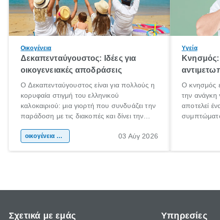
Οικογένεια
Υγεία
Δεκαπενταύγουστος: Ιδέες για
Κνησμός: 
οικογενειακές αποδράσεις
αντιμετωπ
Ο Δεκαπενταύγουστος είναι για πολλούς η
Ο κνησμός ε
κορυφαία στιγμή του ελληνικού
την ανάγκη 
καλοκαιριού: μια γιορτή που συνδυάζει την
αποτελεί έν
παράδοση με τις διακοπές και δίνει την
συμπτώματα
αφορμή για ταξίδια σε κάθε γωνιά της
άνθρωποι κά
03 Αύγ 2026
χώρας. Είτε πρόκειται για λίγες μέρες
οικογένεια & παιδί
πληροφορίες
ξεγνοιασιάς είτε για μια σύντομη εξόρμηση.
καθώς μπορε
επιμένει γι
Σχετικά με εμάς
Υπηρεσίες