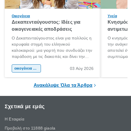
Οικογένεια
Υγεία
Δεκαπενταύγουστος: Ιδέες για
Κνησμός: 
οικογενειακές αποδράσεις
αντιμετωπ
Ο Δεκαπενταύγουστος είναι για πολλούς η
Ο κνησμός ε
κορυφαία στιγμή του ελληνικού
την ανάγκη 
καλοκαιριού: μια γιορτή που συνδυάζει την
αποτελεί έν
παράδοση με τις διακοπές και δίνει την
συμπτώματα
αφορμή για ταξίδια σε κάθε γωνιά της
άνθρωποι κά
03 Αύγ 2026
χώρας. Είτε πρόκειται για λίγες μέρες
οικογένεια & παιδί
πληροφορίες 
ξεγνοιασιάς είτε για μια σύντομη εξόρμηση.
καθώς μπορε
επιμένει για
Ανακάλυψε Όλα τα Άρθρα
Σχετικά με εμάς
Η Εταιρεία
Προβολή στο 11888 giaola