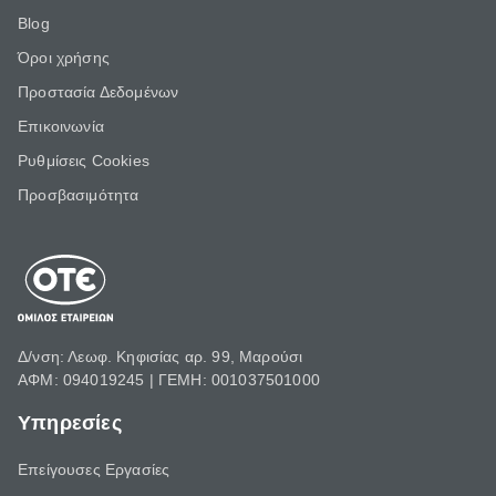
Blog
Όροι χρήσης
Προστασία Δεδομένων
Επικοινωνία
Ρυθμίσεις Cookies
Προσβασιμότητα
Δ/νση: Λεωφ. Κηφισίας αρ. 99, Μαρούσι
ΑΦΜ: 094019245 | ΓΕΜΗ: 001037501000
Υπηρεσίες
Επείγουσες Εργασίες