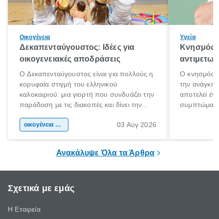
Οικογένεια
Υγεία
Δεκαπενταύγουστος: Ιδέες για
Κνησμός: 
οικογενειακές αποδράσεις
αντιμετωπ
Ο Δεκαπενταύγουστος είναι για πολλούς η
Ο κνησμός ε
κορυφαία στιγμή του ελληνικού
την ανάγκη 
καλοκαιριού: μια γιορτή που συνδυάζει την
αποτελεί έν
παράδοση με τις διακοπές και δίνει την
συμπτώματα
αφορμή για ταξίδια σε κάθε γωνιά της
άνθρωποι κά
03 Αύγ 2026
χώρας. Είτε πρόκειται για λίγες μέρες
οικογένεια & παιδί
πληροφορίες 
ξεγνοιασιάς είτε για μια σύντομη εξόρμηση.
καθώς μπορε
επιμένει για
Ανακάλυψε Όλα τα Άρθρα
Σχετικά με εμάς
Η Εταιρεία