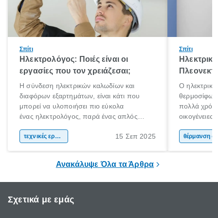
Σπίτι
Σπίτι
Ηλεκτρολόγος: Ποιές είναι οι
Ηλεκτρικό
εργασίες που τον χρειάζεσαι;
Πλεονεκτή
Η σύνδεση ηλεκτρικών καλωδίων και
Ο ηλεκτρικό
διαφόρων εξαρτημάτων, είναι κάτι που
θερμοσίφωνα
μπορεί να υλοποιήσει πιο εύκολα
πολλά χρόνι
ένας ηλεκτρολόγος, παρά ένας απλός
οικογένειες
άνθρωπος. Τα ηλεκτρικά συστήματα είναι
χαρακτηριστ
15 Σεπ 2025
περίπλοκα και επικίνδυνα. Αν έχεις στο νου
τεχνικές εργασίες
θέρμανσης ν
θέρμαν
σου να πραγματοποιήσεις ηλεκτρικές
εμφάνιση κα
εργασίες στο χώρο σου, η πρόσληψη ενός
ηλιακού ήρθ
Ανακάλυψε Όλα τα Άρθρα
ηλεκτρολόγου είναι πιθανόν απαραίτητη.
Σχετικά με εμάς