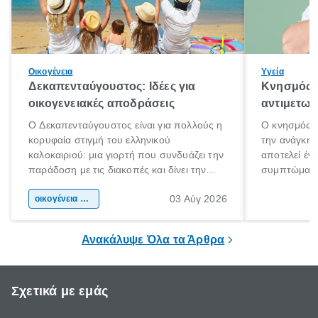
Οικογένεια
Υγεία
Δεκαπενταύγουστος: Ιδέες για
Κνησμός: 
οικογενειακές αποδράσεις
αντιμετωπ
Ο Δεκαπενταύγουστος είναι για πολλούς η
Ο κνησμός ε
κορυφαία στιγμή του ελληνικού
την ανάγκη 
καλοκαιριού: μια γιορτή που συνδυάζει την
αποτελεί έν
παράδοση με τις διακοπές και δίνει την
συμπτώματα
αφορμή για ταξίδια σε κάθε γωνιά της
άνθρωποι κά
03 Αύγ 2026
χώρας. Είτε πρόκειται για λίγες μέρες
οικογένεια & παιδί
πληροφορίες 
ξεγνοιασιάς είτε για μια σύντομη εξόρμηση.
καθώς μπορε
επιμένει για
Ανακάλυψε Όλα τα Άρθρα
Σχετικά με εμάς