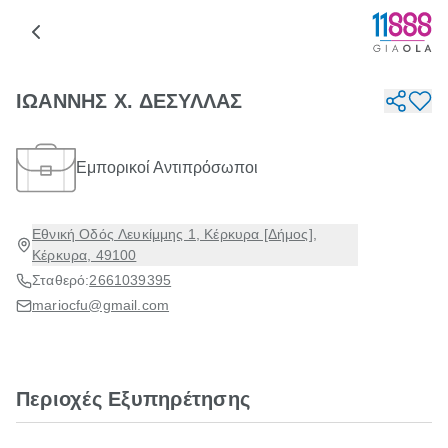
ΙΩΑΝΝΗΣ Χ. ΔΕΣΥΛΛΑΣ
Εμπορικοί Αντιπρόσωποι
Εθνική Οδός Λευκίμμης 1, Κέρκυρα [Δήμος],
Κέρκυρα, 49100
Σταθερό:
2661039395
mariocfu@gmail.com
Περιοχές Εξυπηρέτησης