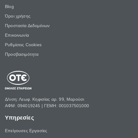
Blog
Όροι χρήσης
Προστασία Δεδομένων
Επικοινωνία
Ρυθμίσεις Cookies
Προσβασιμότητα
Δ/νση: Λεωφ. Κηφισίας αρ. 99, Μαρούσι
ΑΦΜ: 094019245 | ΓΕΜΗ: 001037501000
Υπηρεσίες
Επείγουσες Εργασίες