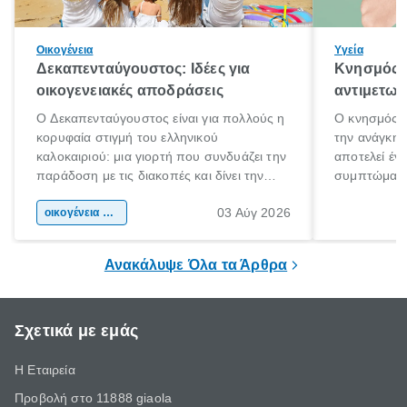
Οικογένεια
Υγεία
Δεκαπενταύγουστος: Ιδέες για
Κνησμός: 
οικογενειακές αποδράσεις
αντιμετωπ
Ο Δεκαπενταύγουστος είναι για πολλούς η
Ο κνησμός ε
κορυφαία στιγμή του ελληνικού
την ανάγκη 
καλοκαιριού: μια γιορτή που συνδυάζει την
αποτελεί έν
παράδοση με τις διακοπές και δίνει την
συμπτώματα
αφορμή για ταξίδια σε κάθε γωνιά της
άνθρωποι κά
03 Αύγ 2026
χώρας. Είτε πρόκειται για λίγες μέρες
οικογένεια & παιδί
πληροφορίες 
ξεγνοιασιάς είτε για μια σύντομη εξόρμηση.
καθώς μπορε
επιμένει για
Ανακάλυψε Όλα τα Άρθρα
Σχετικά με εμάς
Η Εταιρεία
Προβολή στο 11888 giaola