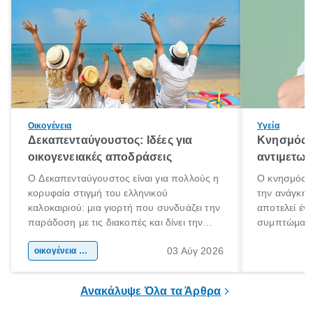
Οικογένεια
Υγεία
Δεκαπενταύγουστος: Ιδέες για
Κνησμός: 
οικογενειακές αποδράσεις
αντιμετωπ
Ο Δεκαπενταύγουστος είναι για πολλούς η
Ο κνησμός ε
κορυφαία στιγμή του ελληνικού
την ανάγκη 
καλοκαιριού: μια γιορτή που συνδυάζει την
αποτελεί έν
παράδοση με τις διακοπές και δίνει την
συμπτώματα
αφορμή για ταξίδια σε κάθε γωνιά της
άνθρωποι κά
03 Αύγ 2026
χώρας. Είτε πρόκειται για λίγες μέρες
οικογένεια & παιδί
πληροφορίες 
ξεγνοιασιάς είτε για μια σύντομη εξόρμηση.
καθώς μπορε
επιμένει για
Ανακάλυψε Όλα τα Άρθρα