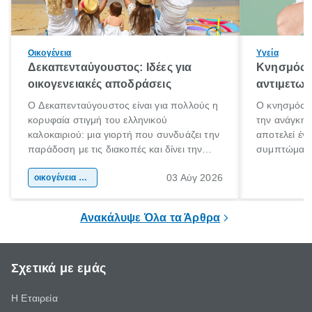
Οικογένεια
Υγεία
Δεκαπενταύγουστος: Ιδέες για
Κνησμός: 
οικογενειακές αποδράσεις
αντιμετωπ
Ο Δεκαπενταύγουστος είναι για πολλούς η
Ο κνησμός ε
κορυφαία στιγμή του ελληνικού
την ανάγκη 
καλοκαιριού: μια γιορτή που συνδυάζει την
αποτελεί έν
παράδοση με τις διακοπές και δίνει την
συμπτώματα
αφορμή για ταξίδια σε κάθε γωνιά της
άνθρωποι κά
03 Αύγ 2026
χώρας. Είτε πρόκειται για λίγες μέρες
οικογένεια & παιδί
πληροφορίες 
ξεγνοιασιάς είτε για μια σύντομη εξόρμηση.
καθώς μπορε
επιμένει για
Ανακάλυψε Όλα τα Άρθρα
Σχετικά με εμάς
Η Εταιρεία