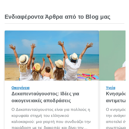
Ενδιαφέροντα Άρθρα από το Blog μας
Οικογένεια
Υγεία
Δεκαπενταύγουστος: Ιδέες για
Κνησμός: 
οικογενειακές αποδράσεις
αντιμετωπ
Ο Δεκαπενταύγουστος είναι για πολλούς η
Ο κνησμός ε
κορυφαία στιγμή του ελληνικού
την ανάγκη 
καλοκαιριού: μια γιορτή που συνδυάζει την
αποτελεί έν
παράδοση με τις διακοπές και δίνει την
συμπτώματα