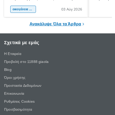
αφορμή για ταξίδια σε κάθε γωνιά της
άνθρωποι κά
03 Αύγ 2026
χώρας. Είτε πρόκειται για λίγες μέρες
οικογένεια & παιδί
πληροφορίες 
ξεγνοιασιάς είτε για μια σύντομη εξόρμηση.
καθώς μπορε
επιμένει για
Ανακάλυψε Όλα τα Άρθρα
Σχετικά με εμάς
Η Εταιρεία
Προβολή στο 11888 giaola
Blog
Όροι χρήσης
Προστασία Δεδομένων
Επικοινωνία
Ρυθμίσεις Cookies
Προσβασιμότητα