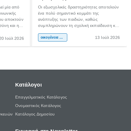
εί μία από
Οι εξωσχολικές δραστηριότητες αποτελούν
οινωνικής
ένα πολύ σημαντικό κομμάτι της
που αποκτούν
ανάπτυξης των παιδιών, καθώς
σύνη και η
συμπληρώνουν τη σχολική εκπαίδευση και
ιδιαίτερα
συμβάλλουν ουσιαστικά στη διαμόρφωση
13 Ιούλ 2026
κάθε
της προσωπικότητας, της κοινωνικότητας
οικογένεια & παιδί
20 Ιούλ 2026
ται από
και των δεξιοτήτων τους. Δεν είναι απλώς
ώσεις.
ένας τρόπος για να περνάει το παιδί τον
ελεύθερο χρόνο του.
Κατάλογοι
Επαγγελματικός Κατάλογος
Ονομαστικός Κατάλογος
σκευών
Κατάλογος Δημοσίου