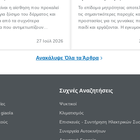
ίναι η αίσθηση που προκαλεί
Το επίδομα μητρότητας αποτελ
για ξύσιμο του δέρματος και
τις σημαντικότερες παροχές κ
α από τα συχνότερα
προστασίας για τις γυναίκες 
 που αντιμετωπίζουν
παιδί και εργάζονται. Η εγκυμο
θε ηλικίας. Πολλοί αναζητούν
γέννηση ενός παιδιού είναι μια 
 για το «κνησμός τι είναι»,
σημαντική περίοδος στη ζωή 
27 Ιούλ 2026
ί να εμφανιστεί ξαφνικά ή να
οικογένειας, η οποία συνοδεύε
α μεγάλο χρονικό διάστημα.
αυξημένες ανάγκες και υποχρε
Ανακάλυψε Όλα τα Άρθρα
Συχνές Αναζητήσεις
ίες
Ψυκτικοί
giaola
Κλιματισμός
κούς
Επισκευές - Συντήρηση Ηλεκτρικών Συ
Συνεργεία Αυτοκινήτων