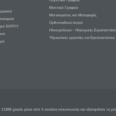
Λογιστικά Γραφεία
Μεσιτικά Γραφεία
ρμακεία
Μετακομίσεις και Μεταφορές
σοκομεία
Ορθοπαιδικοί Ιατροί
τροί ΕΟΠΥΥ
Ηλεκτρολόγοι - Ηλεκτρικές Εγκαταστάσε
κοί
Υδραυλικές εργασίες και Εγκαταστάσεις
θμό
11888 giaola μέσα από 3 κανάλια επικοινωνίας και εξασφάλισε τη μ