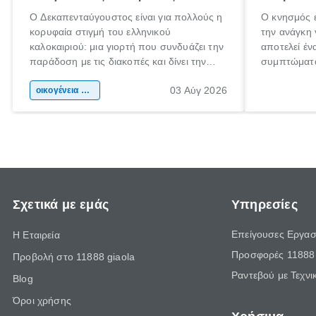
Ο Δεκαπενταύγουστος είναι για πολλούς η
Ο κνησμός ε
κορυφαία στιγμή του ελληνικού
την ανάγκη 
καλοκαιριού: μια γιορτή που συνδυάζει την
αποτελεί έν
παράδοση με τις διακοπές και δίνει την
συμπτώματα
αφορμή για ταξίδια σε κάθε γωνιά της
άνθρωποι κά
03 Αύγ 2026
χώρας. Είτε πρόκειται για λίγες μέρες
οικογένεια & παιδί
πληροφορίες
ξεγνοιασιάς είτε για μια σύντομη εξόρμηση.
καθώς μπορε
επιμένει γι
Σχετικά με εμάς
Υπηρεσίες
Επείγουσες Εργασ
Η Εταιρεία
Προσφορές 11888 
Προβολή στο 11888 giaola
Ραντεβού με Τεχνι
Blog
Όροι χρήσης