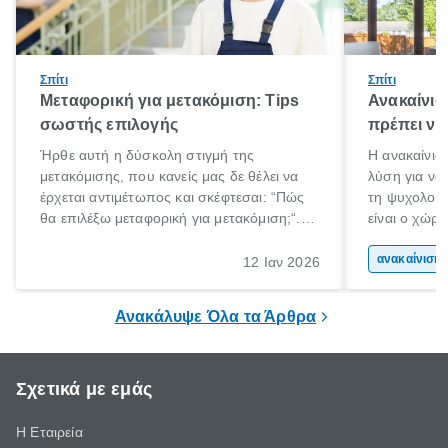
Σπίτι
Σπίτι
Μεταφορική για μετακόμιση: Tips
Ανακαίνισ
σωστής επιλογής
πρέπει να
Ήρθε αυτή η δύσκολη στιγμή της
Η ανακαίνιση
μετακόμισης, που κανείς μας δε θέλει να
λύση για να
έρχεται αντιμέτωπος και σκέφτεσαι: “Πώς
τη ψυχολογί
θα επιλέξω μεταφορική για μετακόμιση;“.
είναι ο χώρ
Αλλά όλα καλά, παίρνεις βαθιές ανάσες και
50% του χρό
ξεκινάς τις απαραίτητες ετοιμασίες,
Επομένως, θ
ανακα
12 Ιαν 2026
πακετάρισμα, ξεσκαρτάρισμα και όλα αυτά
που νιώθεις 
τα ωραία.
ξεκουράζει.
Ανακάλυψε Όλα τα Άρθρα
Σχετικά με εμάς
Η Εταιρεία