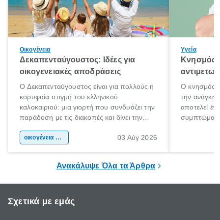
Οικογένεια
Υγεία
Δεκαπενταύγουστος: Ιδέες για
Κνησμός: 
οικογενειακές αποδράσεις
αντιμετωπ
Ο Δεκαπενταύγουστος είναι για πολλούς η
Ο κνησμός ε
κορυφαία στιγμή του ελληνικού
την ανάγκη 
καλοκαιριού: μια γιορτή που συνδυάζει την
αποτελεί έν
παράδοση με τις διακοπές και δίνει την
συμπτώματα
αφορμή για ταξίδια σε κάθε γωνιά της
άνθρωποι κά
03 Αύγ 2026
χώρας. Είτε πρόκειται για λίγες μέρες
οικογένεια & παιδί
πληροφορίες 
ξεγνοιασιάς είτε για μια σύντομη εξόρμηση.
καθώς μπορε
επιμένει για
Ανακάλυψε Όλα τα Άρθρα
Σχετικά με εμάς