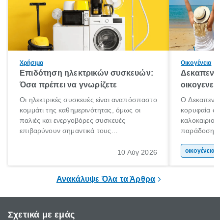
Χρήσιμα
Οικογένεια
Επιδότηση ηλεκτρικών συσκευών:
Δεκαπεντα
Όσα πρέπει να γνωρίζετε
οικογενει
Οι ηλεκτρικές συσκευές είναι αναπόσπαστο
Ο Δεκαπεντα
κομμάτι της καθημερινότητας, όμως οι
κορυφαία στ
παλιές και ενεργοβόρες συσκευές
καλοκαιριού
επιβαρύνουν σημαντικά τους
παράδοση με 
λογαριασμούς ρεύματος και το περιβάλλον.
αφορμή για 
Εδώ ακριβώς έρχεται να βοηθήσει η
χώρας. Είτε 
οικογένεια 
10 Αύγ 2026
επιδότηση ηλεκτρικών συσκευών, δηλαδή
ξεγνοιασιάς 
προγράμματα οικονομικής ενίσχυσης που
Ανακάλυψε Όλα τα Άρθρα
καλύπτουν μέρος του κόστους
αντικατάστασης.
Σχετικά με εμάς