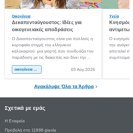
Οικογένεια
Υγεία
Δεκαπενταύγουστος: Ιδέες για
Κνησμός: 
οικογενειακές αποδράσεις
αντιμετωπ
Ο Δεκαπενταύγουστος είναι για πολλούς η
Ο κνησμός ε
κορυφαία στιγμή του ελληνικού
την ανάγκη 
καλοκαιριού: μια γιορτή που συνδυάζει την
αποτελεί έν
παράδοση με τις διακοπές και δίνει την
συμπτώματα
αφορμή για ταξίδια σε κάθε γωνιά της
άνθρωποι κά
03 Αύγ 2026
χώρας. Είτε πρόκειται για λίγες μέρες
οικογένεια & παιδί
πληροφορίες 
ξεγνοιασιάς είτε για μια σύντομη εξόρμηση.
καθώς μπορε
επιμένει για
Ανακάλυψε Όλα τα Άρθρα
Σχετικά με εμάς
Η Εταιρεία
Προβολή στο 11888 giaola