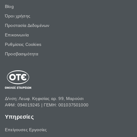
Blog
Όροι χρήσης
Προστασία Δεδομένων
Επικοινωνία
Ρυθμίσεις Cookies
Προσβασιμότητα
Δ/νση: Λεωφ. Κηφισίας αρ. 99, Μαρούσι
ΑΦΜ: 094019245 | ΓΕΜΗ: 001037501000
Υπηρεσίες
Επείγουσες Εργασίες