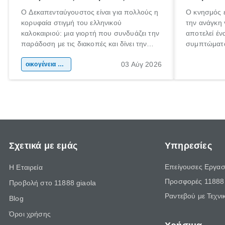
Ο Δεκαπενταύγουστος είναι για πολλούς η
Ο κνησμός ε
κορυφαία στιγμή του ελληνικού
την ανάγκη 
καλοκαιριού: μια γιορτή που συνδυάζει την
αποτελεί έν
παράδοση με τις διακοπές και δίνει την
συμπτώματα
αφορμή για ταξίδια σε κάθε γωνιά της
άνθρωποι κά
03 Αύγ 2026
χώρας. Είτε πρόκειται για λίγες μέρες
οικογένεια & παιδί
πληροφορίες
ξεγνοιασιάς είτε για μια σύντομη εξόρμηση.
καθώς μπορε
επιμένει γι
Σχετικά με εμάς
Υπηρεσίες
Επείγουσες Εργασ
Η Εταιρεία
Προσφορές 11888 
Προβολή στο 11888 giaola
Ραντεβού με Τεχνι
Blog
Όροι χρήσης