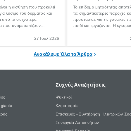
ίναι η αίσθηση που προκαλεί
Το επίδομα μητρότητας αποτελ
για ξύσιμο του δέρματος και
τις σημαντικότερες παροχές κ
α από τα συχνότερα
προστασίας για τις γυναίκες 
 που αντιμετωπίζουν
παιδί και εργάζονται. Η εγκυμο
θε ηλικίας. Πολλοί αναζητούν
γέννηση ενός παιδιού είναι μια 
 για το «κνησμός τι είναι»,
σημαντική περίοδος στη ζωή 
27 Ιούλ 2026
ί να εμφανιστεί ξαφνικά ή να
οικογένειας, η οποία συνοδεύε
α μεγάλο χρονικό διάστημα.
αυξημένες ανάγκες και υποχρε
Ανακάλυψε Όλα τα Άρθρα
Συχνές Αναζητήσεις
ίες
Ψυκτικοί
giaola
Κλιματισμός
κούς
Επισκευές - Συντήρηση Ηλεκτρικών Συ
Συνεργεία Αυτοκινήτων