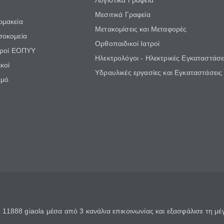
Λογιστικά Γραφεία
Μεσιτικά Γραφεία
ρμακεία
Μετακομίσεις και Μεταφορές
σοκομεία
Ορθοπαιδικοί Ιατροί
τροί ΕΟΠΥΥ
Ηλεκτρολόγοι - Ηλεκτρικές Εγκαταστάσε
κοί
Υδραυλικές εργασίες και Εγκαταστάσεις
θμό
11888 giaola μέσα από 3 κανάλια επικοινωνίας και εξασφάλισε τη μ