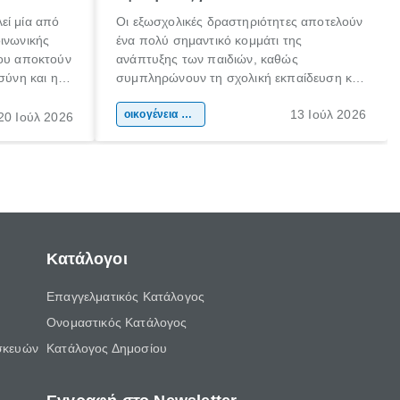
εί μία από
Οι εξωσχολικές δραστηριότητες αποτελούν
οινωνικής
ένα πολύ σημαντικό κομμάτι της
που αποκτούν
ανάπτυξης των παιδιών, καθώς
σύνη και η
συμπληρώνουν τη σχολική εκπαίδευση και
ιδιαίτερα
συμβάλλουν ουσιαστικά στη διαμόρφωση
13 Ιούλ 2026
κάθε
της προσωπικότητας, της κοινωνικότητας
οικογένεια & παιδί
20 Ιούλ 2026
ται από
και των δεξιοτήτων τους. Δεν είναι απλώς
ώσεις.
ένας τρόπος για να περνάει το παιδί τον
ελεύθερο χρόνο του.
Κατάλογοι
Επαγγελματικός Κατάλογος
Ονομαστικός Κατάλογος
σκευών
Κατάλογος Δημοσίου