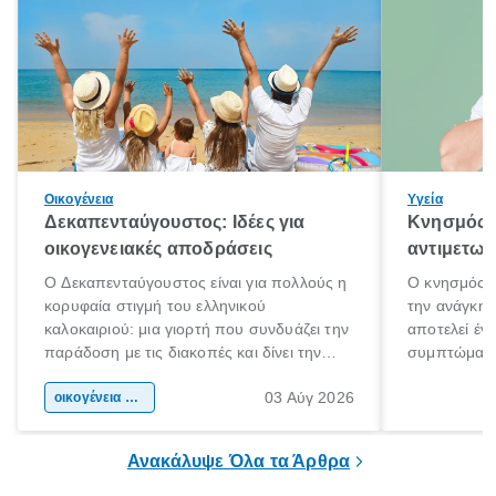
Οικογένεια
Υγεία
Δεκαπενταύγουστος: Ιδέες για
Κνησμός: 
οικογενειακές αποδράσεις
αντιμετωπ
Ο Δεκαπενταύγουστος είναι για πολλούς η
Ο κνησμός ε
κορυφαία στιγμή του ελληνικού
την ανάγκη 
καλοκαιριού: μια γιορτή που συνδυάζει την
αποτελεί έν
παράδοση με τις διακοπές και δίνει την
συμπτώματα
αφορμή για ταξίδια σε κάθε γωνιά της
άνθρωποι κά
03 Αύγ 2026
χώρας. Είτε πρόκειται για λίγες μέρες
οικογένεια & παιδί
πληροφορίες 
ξεγνοιασιάς είτε για μια σύντομη εξόρμηση.
καθώς μπορε
επιμένει για
Ανακάλυψε Όλα τα Άρθρα