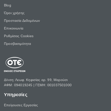
Blog
Όροι χρήσης
Προστασία Δεδομένων
Επικοινωνία
Ρυθμίσεις Cookies
Προσβασιμότητα
Δ/νση: Λεωφ. Κηφισίας αρ. 99, Μαρούσι
ΑΦΜ: 094019245 | ΓΕΜΗ: 001037501000
Υπηρεσίες
Επείγουσες Εργασίες