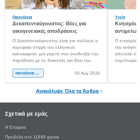
Οικογένεια
Υγεία
Δεκαπενταύγουστος: Ιδέες για
Κνησμός: 
οικογενειακές αποδράσεις
αντιμετωπ
Ο Δεκαπενταύγουστος είναι για πολλούς η
Ο κνησμός ε
κορυφαία στιγμή του ελληνικού
την ανάγκη 
καλοκαιριού: μια γιορτή που συνδυάζει την
αποτελεί έν
παράδοση με τις διακοπές και δίνει την
συμπτώματα
αφορμή για ταξίδια σε κάθε γωνιά της
άνθρωποι κά
03 Αύγ 2026
χώρας. Είτε πρόκειται για λίγες μέρες
οικογένεια & παιδί
πληροφορίες 
ξεγνοιασιάς είτε για μια σύντομη εξόρμηση.
καθώς μπορε
επιμένει για
Ανακάλυψε Όλα τα Άρθρα
Σχετικά με εμάς
Η Εταιρεία
Προβολή στο 11888 giaola