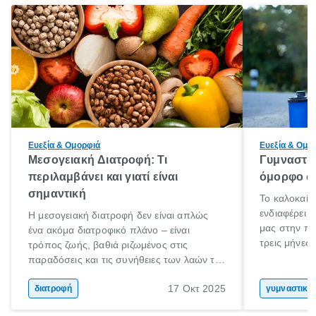
Ευεξία & Ομορφιά
Ευεξία & Ομο
Μεσογειακή Διατροφή: Τι
Γυμναστικ
περιλαμβάνει και γιατί είναι
όμορφο σώ
σημαντική
Το καλοκαίρ
ενδιαφέρει 
Η μεσογειακή διατροφή δεν είναι απλώς
μας στην πα
ένα ακόμα διατροφικό πλάνο – είναι
τρεις μήνες 
τρόπος ζωής, βαθιά ριζωμένος στις
Αύγουστο γι
παραδόσεις και τις συνήθειες των λαών της
στόχο; Μην 
Μεσογείου. Βασισμένη σε φρέσκα, φυσικά
σου! Δεν είν
17 Οκτ 2025
και ανεπεξέργαστα υλικά, αυτή η διατροφή
διατροφή
γυμναστική
καλοκαίρι σ
έχει αναγνωριστεί παγκοσμίως ως μια από