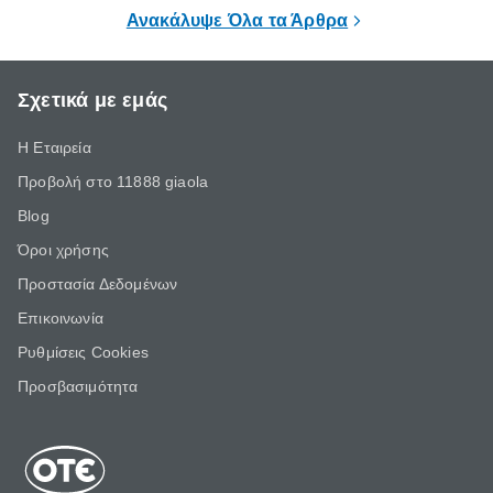
στο γυμναστ
τις πιο υγιεινές επιλογές διατροφής.
Ανακάλυψε Όλα τα Άρθρα
βέβαια να σ
Σχετικά με εμάς
Η Εταιρεία
Προβολή στο 11888 giaola
Blog
Όροι χρήσης
Προστασία Δεδομένων
Επικοινωνία
Ρυθμίσεις Cookies
Προσβασιμότητα