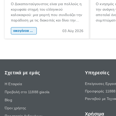
Ο Δεκαπενταύγουστος είναι για πολλούς η
Ο κνησμός ε
κορυφαία στιγμή του ελληνικού
την ανάγκη 
καλοκαιριού: μια γιορτή που συνδυάζει την
αποτελεί έν
παράδοση με τις διακοπές και δίνει την
συμπτώματα
αφορμή για ταξίδια σε κάθε γωνιά της
άνθρωποι κά
03 Αύγ 2026
χώρας. Είτε πρόκειται για λίγες μέρες
οικογένεια & παιδί
πληροφορίες
ξεγνοιασιάς είτε για μια σύντομη εξόρμηση.
καθώς μπορε
επιμένει γι
Σχετικά με εμάς
Υπηρεσίες
Επείγουσες Εργασ
Η Εταιρεία
Προσφορές 11888 
Προβολή στο 11888 giaola
Ραντεβού με Τεχνι
Blog
Όροι χρήσης
Χρήσιμα