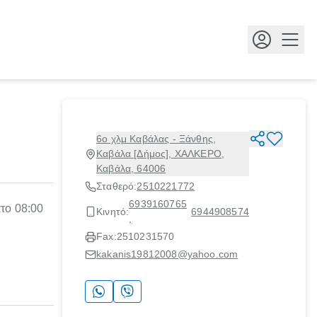
Κουμ
6ο χλμ Καβάλας - Ξάνθης,
Καβάλα [Δήμος], ΧΑΛΚΕΡΟ,
Καβάλα, 64006
Σταθερό:
2510221772
6939160765
το 08:00
Κινητό:
6944908574
,
Fax:
2510231570
kakanis19812008@yahoo.com