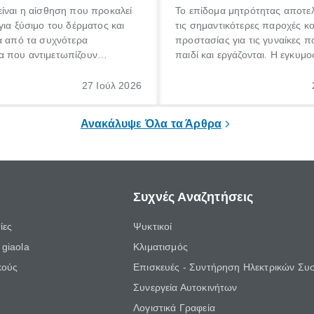
ίναι η αίσθηση που προκαλεί
Το επίδομα μητρότητας αποτελ
για ξύσιμο του δέρματος και
τις σημαντικότερες παροχές κ
α από τα συχνότερα
προστασίας για τις γυναίκες 
 που αντιμετωπίζουν
παιδί και εργάζονται. Η εγκυμο
θε ηλικίας. Πολλοί αναζητούν
γέννηση ενός παιδιού είναι μια 
 για το «κνησμός τι είναι»,
σημαντική περίοδος στη ζωή 
27 Ιούλ 2026
ί να εμφανιστεί ξαφνικά ή να
οικογένειας, η οποία συνοδεύε
α μεγάλο χρονικό διάστημα.
αυξημένες ανάγκες και υποχρε
Ανακάλυψε Όλα τα Άρθρα
Συχνές Αναζητήσεις
ίες
Ψυκτικοί
giaola
Κλιματισμός
κούς
Επισκευές - Συντήρηση Ηλεκτρικών Συ
Συνεργεία Αυτοκινήτων
Λογιστικά Γραφεία