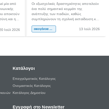
εί μία από
Οι εξωσχολικές δραστηριότητες αποτελούν
οινωνικής
ένα πολύ σημαντικό κομμάτι της
που αποκτούν
ανάπτυξης των παιδιών, καθώς
σύνη και η
συμπληρώνουν τη σχολική εκπαίδευση και
ιδιαίτερα
συμβάλλουν ουσιαστικά στη διαμόρφωση
13 Ιούλ 2026
κάθε
της προσωπικότητας, της κοινωνικότητας
οικογένεια & παιδί
20 Ιούλ 2026
ται από
και των δεξιοτήτων τους. Δεν είναι απλώς
ώσεις.
ένας τρόπος για να περνάει το παιδί τον
ελεύθερο χρόνο του.
Κατάλογοι
Επαγγελματικός Κατάλογος
Ονομαστικός Κατάλογος
σκευών
Κατάλογος Δημοσίου
Εγγραφή στο Newsletter