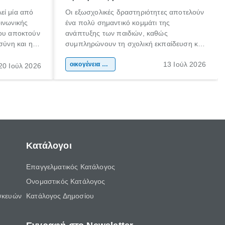
εί μία από
Οι εξωσχολικές δραστηριότητες αποτελούν
οινωνικής
ένα πολύ σημαντικό κομμάτι της
που αποκτούν
ανάπτυξης των παιδιών, καθώς
σύνη και η
συμπληρώνουν τη σχολική εκπαίδευση και
ιδιαίτερα
συμβάλλουν ουσιαστικά στη διαμόρφωση
13 Ιούλ 2026
κάθε
της προσωπικότητας, της κοινωνικότητας
οικογένεια & παιδί
20 Ιούλ 2026
ται από
και των δεξιοτήτων τους. Δεν είναι απλώς
ώσεις.
ένας τρόπος για να περνάει το παιδί τον
ελεύθερο χρόνο του.
Κατάλογοι
Επαγγελματικός Κατάλογος
Ονομαστικός Κατάλογος
σκευών
Κατάλογος Δημοσίου