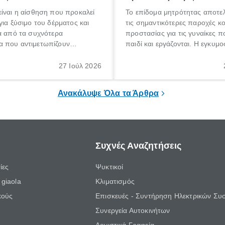
ίναι η αίσθηση που προκαλεί
Το επίδομα μητρότητας αποτελ
για ξύσιμο του δέρματος και
τις σημαντικότερες παροχές κ
α από τα συχνότερα
προστασίας για τις γυναίκες 
 που αντιμετωπίζουν
παιδί και εργάζονται. Η εγκυμο
θε ηλικίας. Πολλοί αναζητούν
γέννηση ενός παιδιού είναι μια 
 για το «κνησμός τι είναι»,
σημαντική περίοδος στη ζωή 
27 Ιούλ 2026
ί να εμφανιστεί ξαφνικά ή να
οικογένειας, η οποία συνοδεύε
α μεγάλο χρονικό διάστημα.
αυξημένες ανάγκες και υποχρε
Ανακάλυψε Όλα τα Άρθρα
Συχνές Αναζητήσεις
ίες
Ψυκτικοί
giaola
Κλιματισμός
κούς
Επισκευές - Συντήρηση Ηλεκτρικών Συ
Συνεργεία Αυτοκινήτων