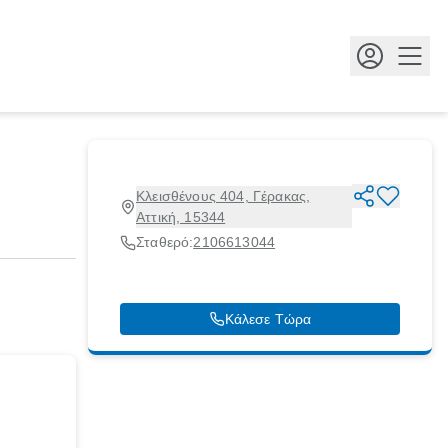
Κουμ
Κλεισθένους 404, Γέρακας,
Αττική, 15344
Σταθερό:
2106613044
Κάλεσε Τώρα