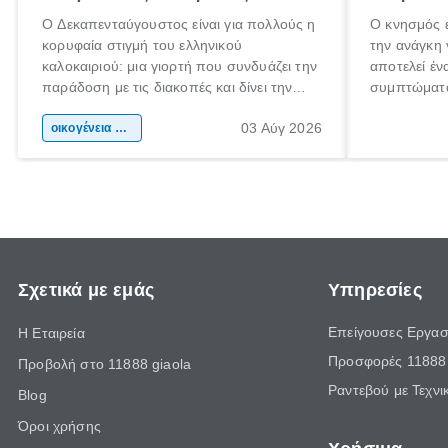
Ο Δεκαπενταύγουστος είναι για πολλούς η
Ο κνησμός ε
κορυφαία στιγμή του ελληνικού
την ανάγκη 
καλοκαιριού: μια γιορτή που συνδυάζει την
αποτελεί έν
παράδοση με τις διακοπές και δίνει την
συμπτώματα
αφορμή για ταξίδια σε κάθε γωνιά της
άνθρωποι κά
03 Αύγ 2026
χώρας. Είτε πρόκειται για λίγες μέρες
οικογένεια & παιδί
πληροφορίες
ξεγνοιασιάς είτε για μια σύντομη εξόρμηση.
καθώς μπορε
επιμένει γι
Σχετικά με εμάς
Υπηρεσίες
Επείγουσες Εργασ
Η Εταιρεία
Προσφορές 11888 
Προβολή στο 11888 giaola
Ραντεβού με Τεχνι
Blog
Όροι χρήσης