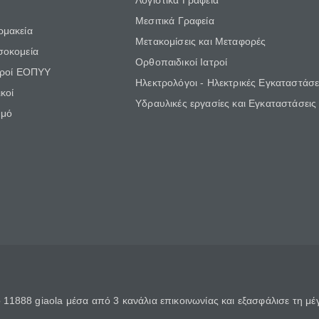
Λογιστικά Γραφεία
Μεσιτικά Γραφεία
ρμακεία
Μετακομίσεις και Μεταφορές
σοκομεία
Ορθοπαιδικοί Ιατροί
τροί ΕΟΠΥΥ
Ηλεκτρολόγοι - Ηλεκτρικές Εγκαταστάσε
κοί
Υδραυλικές εργασίες και Εγκαταστάσεις
θμό
11888 giaola μέσα από 3 κανάλια επικοινωνίας και εξασφάλισε τη μ