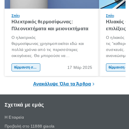
Σπίτι
Σπίτι
Ηλεκτρικός θερμοσίφωνας:
Ηλιακός 
Πλεονεκτήματα και μειονεκτήματα
επιλέξεις
Ο ηλεκτρικός
Ο ηλιακός θ
θερμοσίφωνας χρησιμοποιείται εδώ και
τις “καθαρότ
πολλά χρόνια από τις περισσότερες
συσκευές. Χ
οικογένειες. Θα μπορούσε να
ανανεώσιμη 
χαρακτηριστεί ως ο παραδοσιακός τρόπος
αξιοποιεί εξ
17 Μάρ 2025
θέρμανσης νερού αλλά σίγουρα είναι η
θέρμανση σπιτιού
για την παρ
θέρμαν
εμφάνιση και η διαδεδομένη χρήση του
τους καλοκα
ηλιακού ήρθε και άλλαξε τα δεδομένα.
χειμερινούς 
Ανακάλυψε Όλα τα Άρθρα
Σχετικά με εμάς
Η Εταιρεία
Προβολή στο 11888 giaola