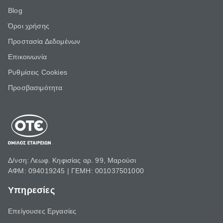
Blog
Όροι χρήσης
Προστασία Δεδομένων
Επικοινωνία
Ρυθμίσεις Cookies
Προσβασιμότητα
Δ/νση: Λεωφ. Κηφισίας αρ. 99, Μαρούσι
ΑΦΜ: 094019245 | ΓΕΜΗ: 001037501000
Υπηρεσίες
Επείγουσες Εργασίες