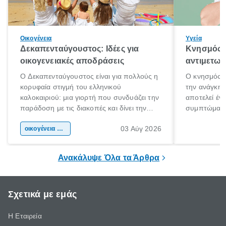
Οικογένεια
Υγεία
Δεκαπενταύγουστος: Ιδέες για
Κνησμός: 
οικογενειακές αποδράσεις
αντιμετωπ
Ο Δεκαπενταύγουστος είναι για πολλούς η
Ο κνησμός ε
κορυφαία στιγμή του ελληνικού
την ανάγκη 
καλοκαιριού: μια γιορτή που συνδυάζει την
αποτελεί έν
παράδοση με τις διακοπές και δίνει την
συμπτώματα
αφορμή για ταξίδια σε κάθε γωνιά της
άνθρωποι κά
03 Αύγ 2026
χώρας. Είτε πρόκειται για λίγες μέρες
οικογένεια & παιδί
πληροφορίες 
ξεγνοιασιάς είτε για μια σύντομη εξόρμηση.
καθώς μπορε
επιμένει για
Ανακάλυψε Όλα τα Άρθρα
Σχετικά με εμάς
Η Εταιρεία