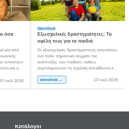
Οικογένεια
λα όσα
Εξωσχολικές δραστηριότητες: Τα
οφέλη τους για τα παιδιά
εί μία από
Οι εξωσχολικές δραστηριότητες αποτελούν
οινωνικής
ένα πολύ σημαντικό κομμάτι της
που αποκτούν
ανάπτυξης των παιδιών, καθώς
σύνη και η
συμπληρώνουν τη σχολική εκπαίδευση και
ιδιαίτερα
συμβάλλουν ουσιαστικά στη διαμόρφωση
13 Ιούλ 2026
κάθε
της προσωπικότητας, της κοινωνικότητας
οικογένεια & παιδί
20 Ιούλ 2026
ται από
και των δεξιοτήτων τους. Δεν είναι απλώς
ώσεις.
ένας τρόπος για να περνάει το παιδί τον
ελεύθερο χρόνο του.
Κατάλογοι