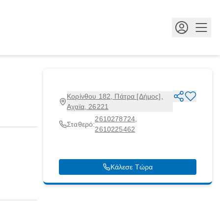
Κουμ
Κορίνθου 182, Πάτρα [Δήμος],
Αχαϊα, 26221
2610278724
,
Σταθερό:
2610225462
Κάλεσε Τώρα