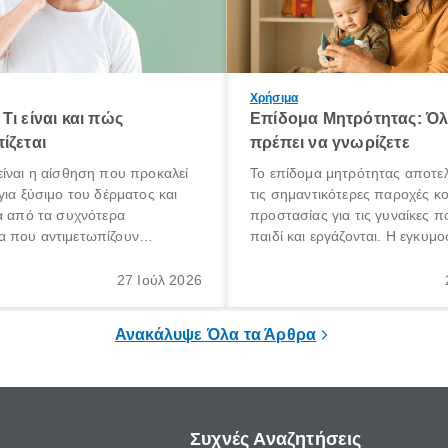
Χρήσιμα
Τι είναι και πώς
Επίδομα Μητρότητας: Ό
ίζεται
πρέπει να γνωρίζετε
ίναι η αίσθηση που προκαλεί
Το επίδομα μητρότητας αποτελ
για ξύσιμο του δέρματος και
τις σημαντικότερες παροχές κ
α από τα συχνότερα
προστασίας για τις γυναίκες 
 που αντιμετωπίζουν
παιδί και εργάζονται. Η εγκυμο
θε ηλικίας. Πολλοί αναζητούν
γέννηση ενός παιδιού είναι μια 
 για το «κνησμός τι είναι»,
σημαντική περίοδος στη ζωή 
27 Ιούλ 2026
ί να εμφανιστεί ξαφνικά ή να
οικογένειας, η οποία συνοδεύε
α μεγάλο χρονικό διάστημα.
αυξημένες ανάγκες και υποχρε
Ανακάλυψε Όλα τα Άρθρα
Συχνές Αναζητήσεις