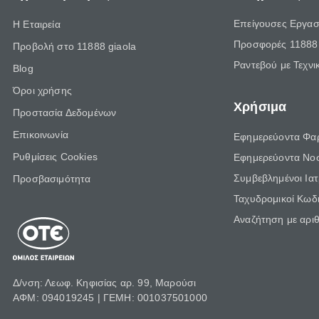
Επείγουσες Εργασ
Η Εταιρεία
Προσφορές 11888 
Προβολή στο 11888 giaola
Ραντεβού με Τεχνι
Blog
Όροι χρήσης
Χρήσιμα
Προστασία Δεδομένων
Επικοινωνία
Εφημερεύοντα Φα
Ρυθμίσεις Cookies
Εφημερεύοντα Νο
Συμβεβλημένοι Ια
Προσβασιμότητα
Ταχυδρομικοί Κωδι
Αναζήτηση με αρι
Δ/νση: Λεωφ. Κηφισίας αρ. 99, Μαρούσι
ΑΦΜ: 094019245 | ΓΕΜΗ: 001037501000