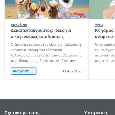
Οικογένεια
Υγεία
Δεκαπενταύγουστος: Ιδέες για
Κνησμός: 
οικογενειακές αποδράσεις
αντιμετωπ
Ο Δεκαπενταύγουστος είναι για πολλούς η
Ο κνησμός ε
κορυφαία στιγμή του ελληνικού
την ανάγκη 
καλοκαιριού: μια γιορτή που συνδυάζει την
αποτελεί έν
παράδοση με τις διακοπές και δίνει την
συμπτώματα
αφορμή για ταξίδια σε κάθε γωνιά της
άνθρωποι κά
03 Αύγ 2026
χώρας. Είτε πρόκειται για λίγες μέρες
οικογένεια & παιδί
πληροφορίες
ξεγνοιασιάς είτε για μια σύντομη εξόρμηση.
καθώς μπορε
επιμένει γι
Σχετικά με εμάς
Υπηρεσίες