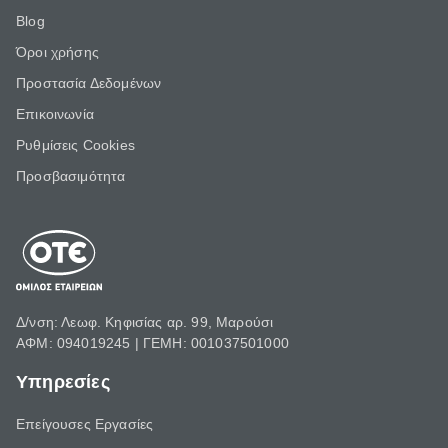
Blog
Όροι χρήσης
Προστασία Δεδομένων
Επικοινωνία
Ρυθμίσεις Cookies
Προσβασιμότητα
Δ/νση: Λεωφ. Κηφισίας αρ. 99, Μαρούσι
ΑΦΜ: 094019245 | ΓΕΜΗ: 001037501000
Υπηρεσίες
Επείγουσες Εργασίες