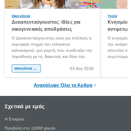
Οικογένεια
Υγεία
Δεκαπενταύγουστος: Ιδέες για
Κνησμός: 
οικογενειακές αποδράσεις
αντιμετωπ
Ο Δεκαπενταύγουστος είναι για πολλούς η
Ο κνησμός ε
κορυφαία στιγμή του ελληνικού
την ανάγκη 
καλοκαιριού: μια γιορτή που συνδυάζει την
αποτελεί έν
παράδοση με τις διακοπές και δίνει την
συμπτώματα
αφορμή για ταξίδια σε κάθε γωνιά της
άνθρωποι κά
03 Αύγ 2026
χώρας. Είτε πρόκειται για λίγες μέρες
οικογένεια & παιδί
πληροφορίες 
ξεγνοιασιάς είτε για μια σύντομη εξόρμηση.
καθώς μπορε
επιμένει για
Ανακάλυψε Όλα τα Άρθρα
Σχετικά με εμάς
Η Εταιρεία
Προβολή στο 11888 giaola