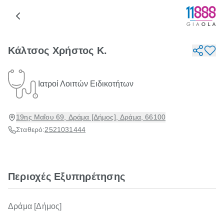
Κάλτσος Χρήστος Κ.
Ιατροί Λοιπών Ειδικοτήτων
19ης Μαΐου 69, Δράμα [Δήμος], Δράμα, 66100
Σταθερό:
2521031444
Περιοχές Εξυπηρέτησης
Δράμα [Δήμος]