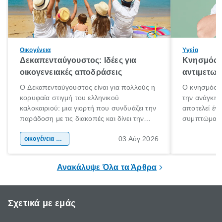
Οικογένεια
Υγεία
Δεκαπενταύγουστος: Ιδέες για
Κνησμός: 
οικογενειακές αποδράσεις
αντιμετωπ
Ο Δεκαπενταύγουστος είναι για πολλούς η
Ο κνησμός ε
κορυφαία στιγμή του ελληνικού
την ανάγκη 
καλοκαιριού: μια γιορτή που συνδυάζει την
αποτελεί έν
παράδοση με τις διακοπές και δίνει την
συμπτώματα
αφορμή για ταξίδια σε κάθε γωνιά της
άνθρωποι κά
03 Αύγ 2026
χώρας. Είτε πρόκειται για λίγες μέρες
οικογένεια & παιδί
πληροφορίες 
ξεγνοιασιάς είτε για μια σύντομη εξόρμηση.
καθώς μπορε
επιμένει για
Ανακάλυψε Όλα τα Άρθρα
Σχετικά με εμάς