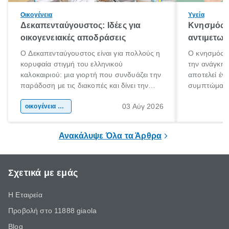
Οικογένεια
Υγεία
Δεκαπενταύγουστος: Ιδέες για
Κνησμός: 
οικογενειακές αποδράσεις
αντιμετωπ
Ο Δεκαπενταύγουστος είναι για πολλούς η
Ο κνησμός ε
κορυφαία στιγμή του ελληνικού
την ανάγκη 
καλοκαιριού: μια γιορτή που συνδυάζει την
αποτελεί έν
παράδοση με τις διακοπές και δίνει την
συμπτώματα
αφορμή για ταξίδια σε κάθε γωνιά της
άνθρωποι κά
03 Αύγ 2026
χώρας. Είτε πρόκειται για λίγες μέρες
οικογένεια & παιδί
πληροφορίες 
ξεγνοιασιάς είτε για μια σύντομη εξόρμηση.
καθώς μπορε
επιμένει για
Ανακάλυψε Όλα τα Άρθρα
Σχετικά με εμάς
Η Εταιρεία
Προβολή στο 11888 giaola
Blog